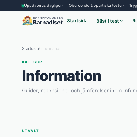
Uppdateras dagligen
Oberoende & opartiska tester
Tryg
BARNPRODUKTER
Startsida
R
Bäst i test
Barnadiset
Startsida
/
Information
KATEGORI
Information
Guider, recensioner och jämförelser inom infor
UTVALT