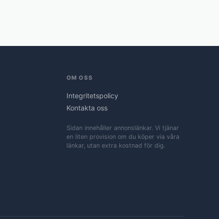
OM OSS
Integritetspolicy
Kontakta oss
Sidan innehåller annonslänkar. Vi tjänar
en liten provision om du köper via våra
länkar, utan extra kostnad för dig.