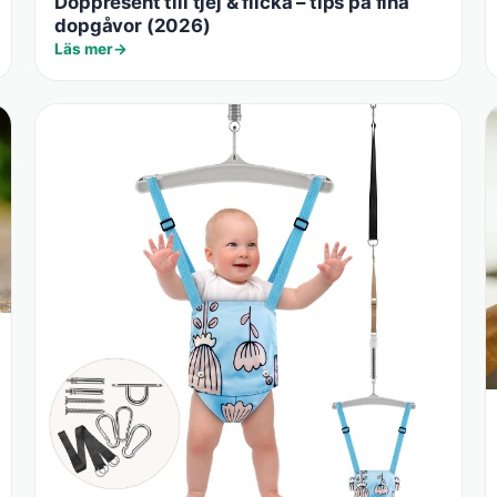
Doppresent till tjej & flicka – tips på fina
dopgåvor (2026)
Läs mer