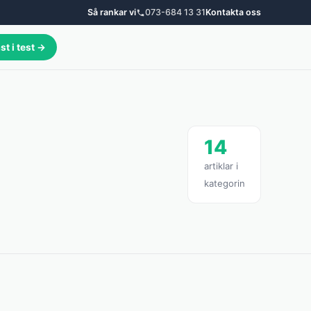
Så rankar vi
073-684 13 31
Kontakta oss
st i test →
14
artiklar i
kategorin