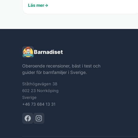
Läs mer
Barnadiset
Oberoende recensioner, bäst i test och
guider för barnfamiljer i Sverige.
Ståthögavägen 38
602 23 Norrköping
Sverige
+46 73 684 13 31