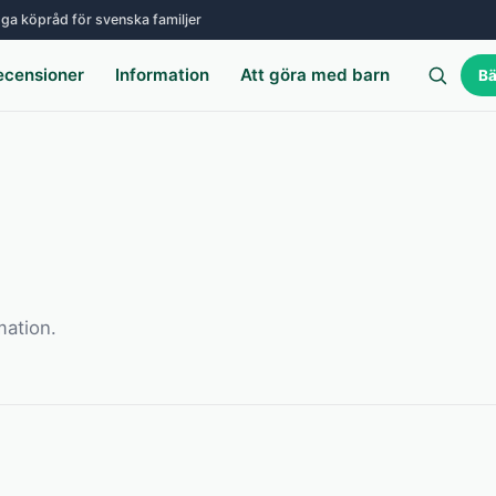
ga köpråd för svenska familjer
ecensioner
Information
Att göra med barn
Bä
mation.