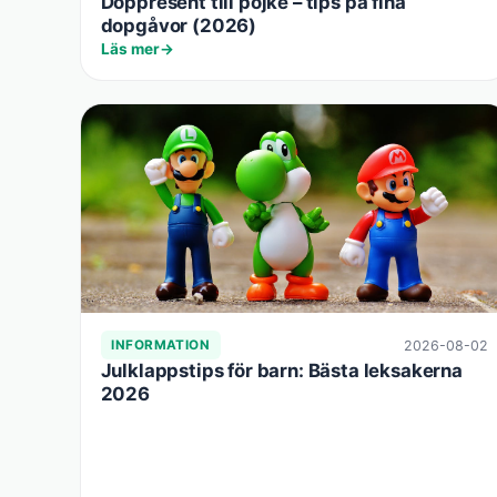
Doppresent till pojke – tips på fina
dopgåvor (2026)
Läs mer
2026-08-02
INFORMATION
Julklappstips för barn: Bästa leksakerna
2026