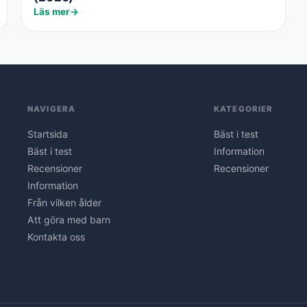
Läs mer
NAVIGERA
KATEGORIER
Startsida
Bäst i test
Bäst i test
Information
Recensioner
Recensioner
Information
Från vilken ålder
Att göra med barn
Kontakta oss