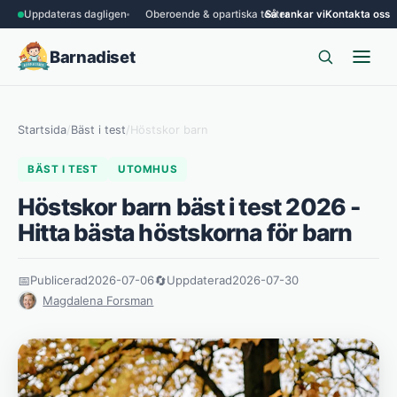
Uppdateras dagligen
Oberoende & opartiska tester
Så rankar vi
Kontakta oss
Barnadiset
Startsida
/
Bäst i test
/
Höstskor barn
BÄST I TEST
UTOMHUS
Höstskor barn bäst i test 2026 -
Hitta bästa höstskorna för barn
📅
Publicerad
2026-07-06
🔄
Uppdaterad
2026-07-30
Magdalena Forsman