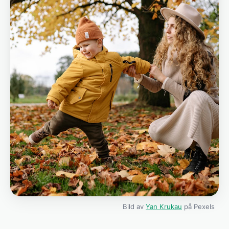
Bild av
Yan Krukau
på Pexels