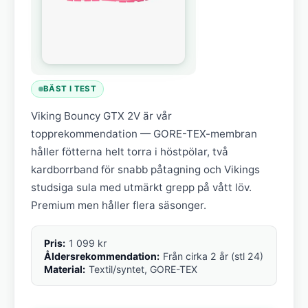
BÄST I TEST
Viking Bouncy GTX 2V är vår
topprekommendation — GORE-TEX-membran
håller fötterna helt torra i höstpölar, två
kardborrband för snabb påtagning och Vikings
studsiga sula med utmärkt grepp på vått löv.
Premium men håller flera säsonger.
Pris:
1 099 kr
Åldersrekommendation:
Från cirka 2 år (stl 24)
Material:
Textil/syntet, GORE-TEX