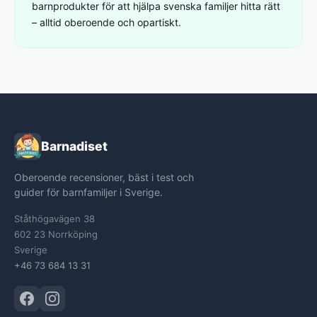
barnprodukter för att hjälpa svenska familjer hitta rätt
– alltid oberoende och opartiskt.
Barnadiset
Oberoende recensioner, bäst i test och
guider för barnfamiljer i Sverige.
Ståthögavägen 38
602 23 Norrköping
Sverige
+46 73 684 13 31