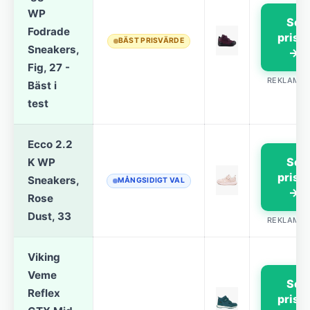
WP
Se
Fodrade
prise
BÄST PRISVÄRDE
Sneakers,
→
Fig, 27 -
REKLAML
Bäst i
test
Ecco 2.2
Se
K WP
prise
Sneakers,
MÅNGSIDIGT VAL
→
Rose
Dust, 33
REKLAML
Viking
Veme
Se
Reflex
prise