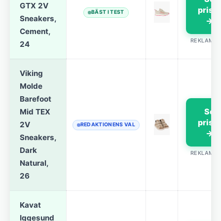
GTX 2V
prise
BÄST I TEST
Sneakers,
→
Cement,
REKLAML
24
Viking
Molde
Barefoot
Se
Mid TEX
prise
2V
REDAKTIONENS VAL
→
Sneakers,
Dark
REKLAML
Natural,
26
Kavat
Iggesund