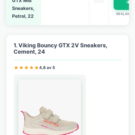
GTX Mid
→
Sneakers,
REKLAML
Petrol, 22
1. Viking Bouncy GTX 2V Sneakers,
Cement, 24
4,8 av 5