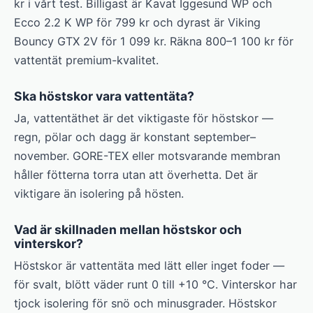
kr i vårt test. Billigast är Kavat Iggesund WP och
Ecco 2.2 K WP för 799 kr och dyrast är Viking
Bouncy GTX 2V för 1 099 kr. Räkna 800–1 100 kr för
vattentät premium-kvalitet.
Ska höstskor vara vattentäta?
Ja, vattentäthet är det viktigaste för höstskor —
regn, pölar och dagg är konstant september–
november. GORE-TEX eller motsvarande membran
håller fötterna torra utan att överhetta. Det är
viktigare än isolering på hösten.
Vad är skillnaden mellan höstskor och
vinterskor?
Höstskor är vattentäta med lätt eller inget foder —
för svalt, blött väder runt 0 till +10 °C. Vinterskor har
tjock isolering för snö och minusgrader. Höstskor