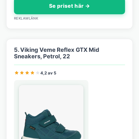
Se priset här →
REKLAMLÄNK
5. Viking Veme Reflex GTX Mid
Sneakers, Petrol, 22
4,2 av 5