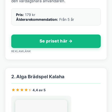
den vardagsnära användaren.
Pris:
179 kr
Åldersrekommendation:
Från 5 år
Se priset här →
REKLAMLÄNK
2. Alga Brädspel Kalaha
4,4 av 5