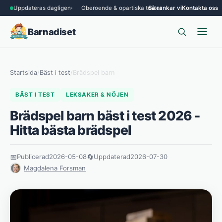
Uppdateras dagligen
Oberoende & opartiska tester
Så rankar vi
Kontakta oss
Barnadiset
Startsida
/
Bäst i test
/
Brädspel barn
BÄST I TEST
LEKSAKER & NÖJEN
Brädspel barn bäst i test 2026 -
Hitta bästa brädspel
📅
Publicerad
2026-05-08
🔄
Uppdaterad
2026-07-30
Magdalena Forsman