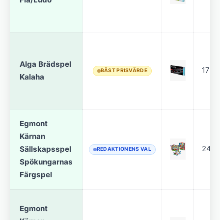
Alga Brädspel
179 k
BÄST PRISVÄRDE
Kalaha
Egmont
Kärnan
Sällskapsspel
249 
REDAKTIONENS VAL
Spökungarnas
Färgspel
Egmont