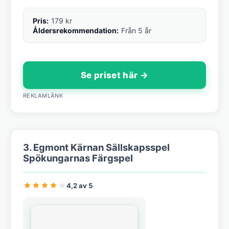
Pris:
179 kr
Åldersrekommendation:
Från 5 år
Se priset här →
REKLAMLÄNK
3. Egmont Kärnan Sällskapsspel
Spökungarnas Färgspel
4,2 av 5