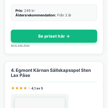
Pris:
249 kr
Åldersrekommendation:
Från 3 år
Se priset här →
REKLAMLÄNK
4. Egmont Kärnan Sällskapsspel Sten
Lax Påse
4,1 av 5