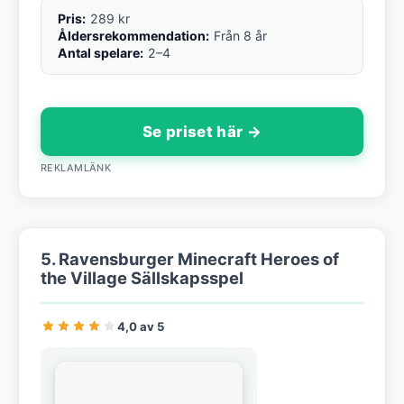
Pris:
289 kr
Åldersrekommendation:
Från 8 år
Antal spelare:
2–4
Se priset här →
REKLAMLÄNK
5. Ravensburger Minecraft Heroes of
the Village Sällskapsspel
4,0 av 5