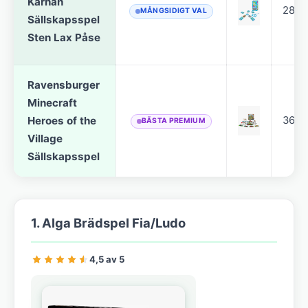
Kärnan
289 
MÅNGSIDIGT VAL
Sällskapsspel
Sten Lax Påse
Ravensburger
Minecraft
Heroes of the
369 
BÄSTA PREMIUM
Village
Sällskapsspel
1. Alga Brädspel Fia/Ludo
4,5 av 5