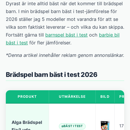
Dyrast är inte alltid bäst när det kommer till brädspel
barn. I min brädspel barn bäst i test-jämförelse för
2026 ställer jag 5 modeller mot varandra för att se
vilka som faktiskt levererar – och vilka du kan skippa.
Fortsätt gärna till
barnspel bäst i test
och
barbie bil
bäst i test
för fler jämförelser.
*Denna artikel innehåller reklam genom annonslänkar.
Brädspel barn bäst i test 2026
PRODUKT
UTMÄRKELSE
BILD
PRIS
Alga Brädspel
179 k
BÄST I TEST
Fia/Ludo