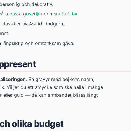
ersonlig och dekorativ.
våra
bästa gosedjur
och
snuttefiltar
.
 klassiker av Astrid Lindgren.
mmet.
en långsiktig och omtänksam gåva.
oppresent
aliseringen
. En gravyr med pojkens namn,
ik. Väljer du ett smycke som ska hålla i många
er eller guld — då kan armbandet bäras långt
och olika budget