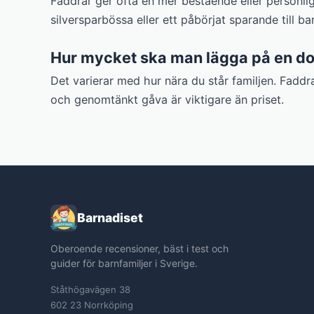
Faddrar ger ofta en mer bestående eller personli
silversparbössa eller ett påbörjat sparande till ba
Hur mycket ska man lägga på en dop
Det varierar med hur nära du står familjen. Faddr
och genomtänkt gåva är viktigare än priset.
Barnadiset
Oberoende recensioner, bäst i test och
guider för barnfamiljer i Sverige.
Ståthögavägen 38
602 23 Norrköping