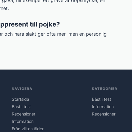
g gåva, till exempel ett graverat dopsmycke, en
rnet.
present till pojke?
ar och nära släkt ger ofta mer, men en personlig
NAVIGERA
KATEGORIER
Startsida
Bäst i test
Bäst i test
Information
Recensioner
Recensioner
Information
Från vilken ålder