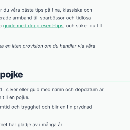
år du våra bästa tips på fina, klassiska och
verade armband till sparbössor och tidlösa
ra
guide med doppresent-tips
, och söker du till
na en liten provision om du handlar via våra
 pojke
d i silver eller guld med namn och dopdatum är
ill en pojke.
ramtid och trygghet och blir en fin prydnad i
rnet har glädje av i många år.