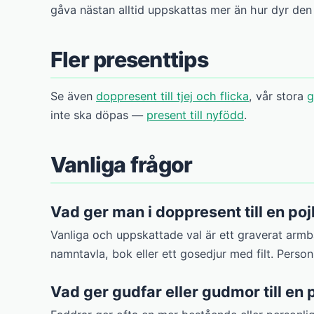
gåva nästan alltid uppskattas mer än hur dyr den 
Fler presenttips
Se även
doppresent till tjej och flicka
, vår stora
g
inte ska döpas —
present till nyfödd
.
Vanliga frågor
Vad ger man i doppresent till en po
Vanliga och uppskattade val är ett graverat armba
namntavla, bok eller ett gosedjur med filt. Person
Vad ger gudfar eller gudmor till en 