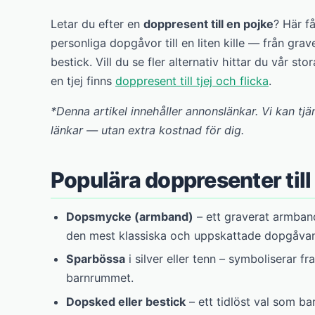
Letar du efter en
doppresent till en pojke
? Här f
personliga dopgåvor till en liten kille — från gra
bestick. Vill du se fler alternativ hittar du vår sto
en tjej finns
doppresent till tjej och flicka
.
*Denna artikel innehåller annonslänkar. Vi kan tjä
länkar — utan extra kostnad för dig.
Populära doppresenter till
Dopsmycke (armband)
– ett graverat armban
den mest klassiska och uppskattade dopgåvan t
Sparbössa
i silver eller tenn – symboliserar f
barnrummet.
Dopsked eller bestick
– ett tidlöst val som ba