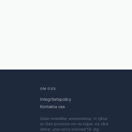
OM OSS
Integritetspolicy
Kontakta oss
Sidan innehåller annonslänkar. Vi tjänar
en liten provision om du köper via våra
länkar, utan extra kostnad för dig.