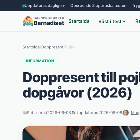
Uppdateras dagligen
Oberoende & opartiska tester
Tryg
BARNPRODUKTER
Startsida
R
Bäst i test
Barnadiset
Startsida
/
Doppresent
/
Pojke
INFORMATION
Doppresent till pojk
dopgåvor (2026)
📅
Publicerad
2026-06-08
🔄
Uppdaterad
2026-06-08
Mag