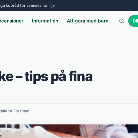
ga köpråd för svenska familjer
ecensioner
Information
Att göra med barn
Bä
e – tips på fina
dalena Forsman