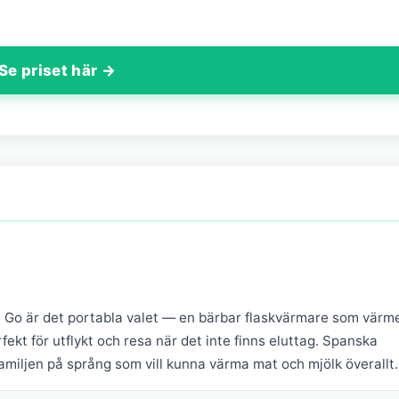
Se priset här →
Go är det portabla valet — en bärbar flaskvärmare som värm
rfekt för utflykt och resa när det inte finns eluttag. Spanska
familjen på språng som vill kunna värma mat och mjölk överallt.