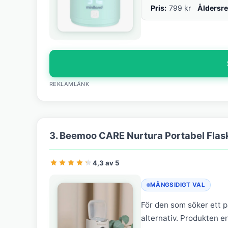
Pris:
799 kr
Åldersr
REKLAMLÄNK
3. Beemoo CARE Nurtura Portabel Flas
4,3 av 5
MÅNGSIDIGT VAL
För den som söker ett p
alternativ. Produkten e