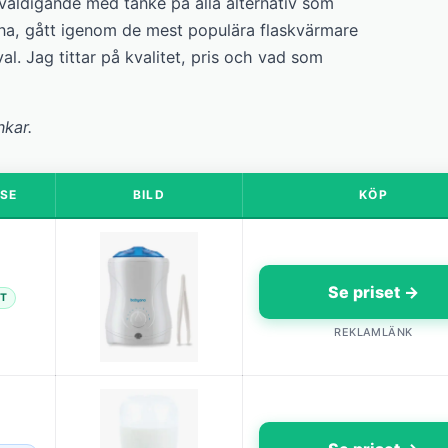
väldigande med tanke på alla alternativ som
ena, gått igenom de mest populära flaskvärmare
al. Jag tittar på kvalitet, pris och vad som
nkar.
SE
BILD
KÖP
Se priset →
ST
REKLAMLÄNK