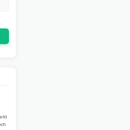
arkt
och