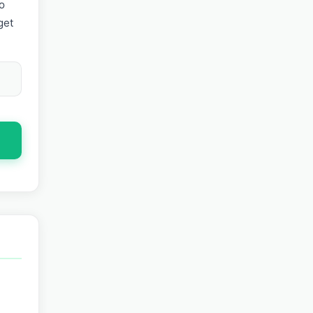
o
get