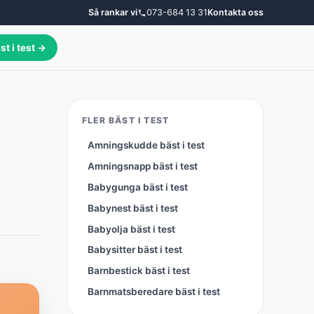
Så rankar vi
073-684 13 31
Kontakta oss
st i test →
FLER BÄST I TEST
Amningskudde bäst i test
Amningsnapp bäst i test
Babygunga bäst i test
Babynest bäst i test
Babyolja bäst i test
Babysitter bäst i test
Barnbestick bäst i test
Barnmatsberedare bäst i test