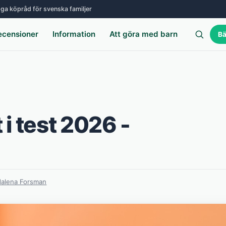
ga köpråd för svenska familjer
ecensioner
Information
Att göra med barn
Bä
i test 2026 -
alena Forsman