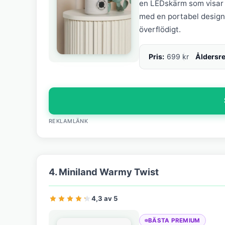
en LEDskärm som visar 
med en portabel design 
överflödigt.
Pris:
699 kr
Åldersr
REKLAMLÄNK
4. Miniland Warmy Twist
4,3 av 5
BÄSTA PREMIUM