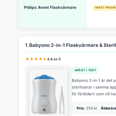
Philips Avent Flaskvärmare
BÄST PRISV
1. Babyono 2-in-1 Flaskvärmare & Steril
4,6 av 5
BÄST I TEST
Babyono 2-in-1 är det 
steriliserar i samma ap
för föräldern som vill h
Pris:
259 kr
Åldersr