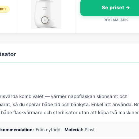
Se priset →
ÄRDE
REKLAMLÄNK
isator
prisvärda kombivalet — värmer nappflaskan skonsamt och
parat, så du sparar både tid och bänkyta. Enkel att använda. B
a både flaskvärmare och sterilisator utan att köpa två maskiner
ekommendation:
Från nyfödd
Material:
Plast