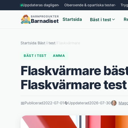
Uppdateras dagligen
Oberoende & opartiska tester
Tryg
BARNPRODUKTER
Startsida
R
Bäst i test
Barnadiset
Startsida
/
Bäst i test
/
Flaskvärmare
BÄST I TEST
AMMA
Flaskvärmare bäst 
Flaskvärmare test
📅
Publicerad
2022-07-01
🔄
Uppdaterad
2026-07-30
Magd