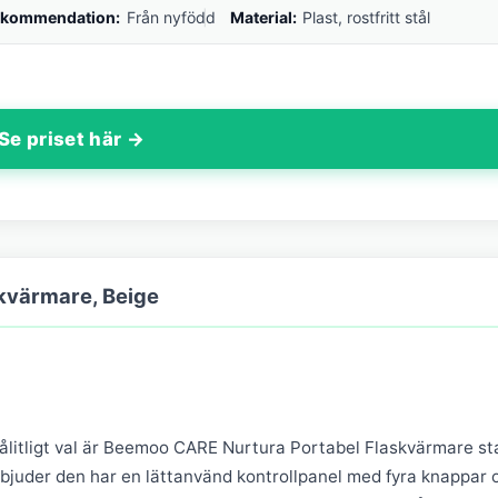
ekommendation:
Från nyfödd
Material:
Plast, rostfritt stål
Se priset här →
kvärmare, Beige
ålitligt val är Beemoo CARE Nurtura Portabel Flaskvärmare st
rbjuder den har en lättanvänd kontrollpanel med fyra knappar 