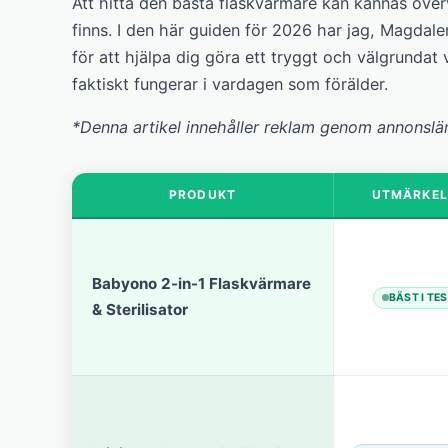
Att hitta den bästa flaskvärmare kan kännas över
finns. I den här guiden för 2026 har jag, Magdal
för att hjälpa dig göra ett tryggt och välgrundat v
faktiskt fungerar i vardagen som förälder.
*Denna artikel innehåller reklam genom annonslä
PRODUKT
UTMÄRKEL
Babyono 2-in-1 Flaskvärmare
BÄST I TE
& Sterilisator