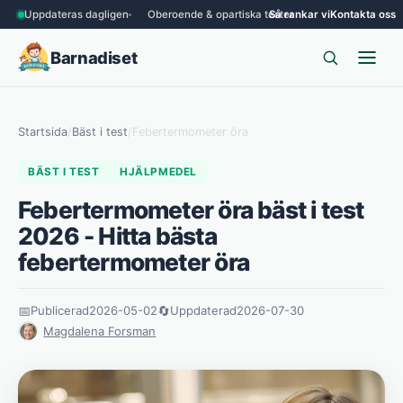
Uppdateras dagligen
Oberoende & opartiska tester
Så rankar vi
Kontakta oss
Barnadiset
Startsida
/
Bäst i test
/
Febertermometer öra
BÄST I TEST
HJÄLPMEDEL
Febertermometer öra bäst i test
2026 - Hitta bästa
febertermometer öra
📅
Publicerad
2026-05-02
🔄
Uppdaterad
2026-07-30
Magdalena Forsman