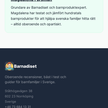
Grundare av Barnadiset och barnproduktexpert.
Magdalena har testat och jämfört hundratals
barnprodukter för att hjälpa svenska familjer hitta rätt
– alltid oberoende och opartiskt.
Barnadiset
Oberoende recensioner, bäst i test och
guider för barnfamiljer i Sverige.
Ståthögavägen 38
602 23 Norrköping
Sverige
+46 73 684 13 31