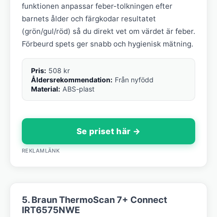
funktionen anpassar feber-tolkningen efter
barnets ålder och färgkodar resultatet
(grön/gul/röd) så du direkt vet om värdet är feber.
Förbeurd spets ger snabb och hygienisk mätning.
Pris:
508 kr
Åldersrekommendation:
Från nyfödd
Material:
ABS-plast
Se priset här →
REKLAMLÄNK
5. Braun ThermoScan 7+ Connect
IRT6575NWE