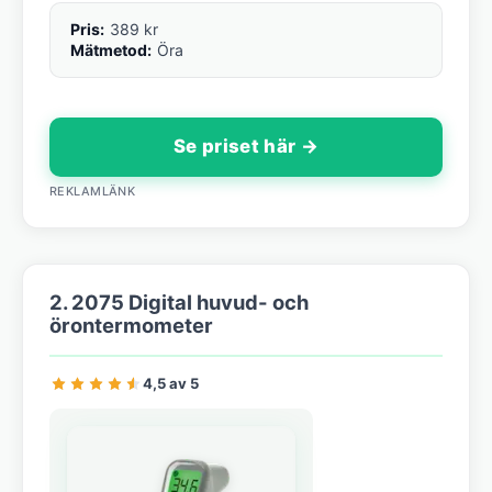
Pris:
389 kr
Mätmetod:
Öra
Se priset här →
REKLAMLÄNK
2. 2075 Digital huvud- och
örontermometer
4,5 av 5