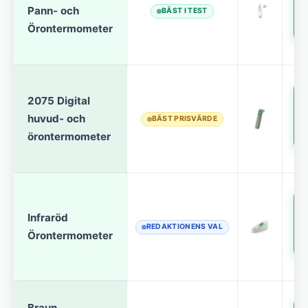
Pann- och
BÄST I TEST
Örontermometer
R
2075 Digital
huvud- och
BÄST PRISVÄRDE
örontermometer
R
Infraröd
REDAKTIONENS VAL
Örontermometer
R
Braun