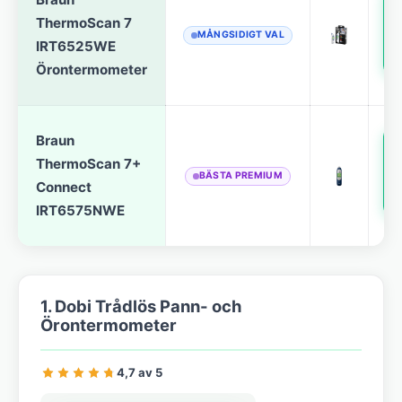
ThermoScan 7
MÅNGSIDIGT VAL
IRT6525WE
Örontermometer
R
Braun
ThermoScan 7+
BÄSTA PREMIUM
Connect
IRT6575NWE
R
1. Dobi Trådlös Pann- och
Örontermometer
4,7 av 5