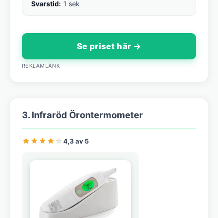
Svarstid:
1 sek
Se priset här →
REKLAMLÄNK
3. Infraröd Örontermometer
4,3 av 5