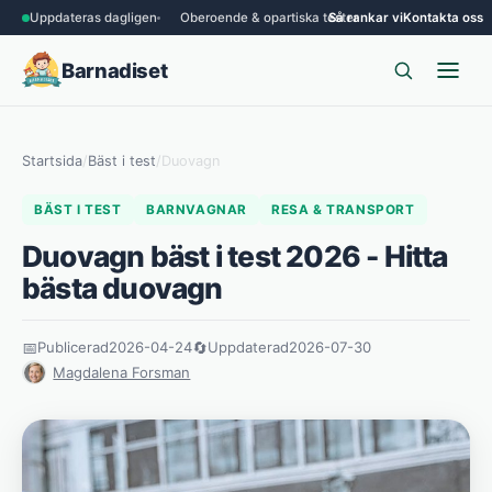
Uppdateras dagligen
Oberoende & opartiska tester
Så rankar vi
Kontakta oss
Barnadiset
Startsida
/
Bäst i test
/
Duovagn
BÄST I TEST
BARNVAGNAR
RESA & TRANSPORT
Duovagn bäst i test 2026 - Hitta
bästa duovagn
📅
Publicerad
2026-04-24
🔄
Uppdaterad
2026-07-30
Magdalena Forsman