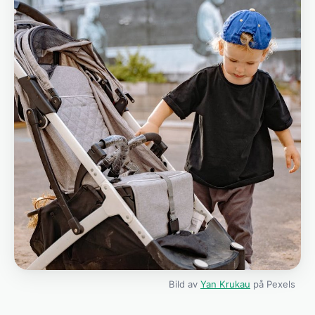
Bild av
Yan Krukau
på Pexels