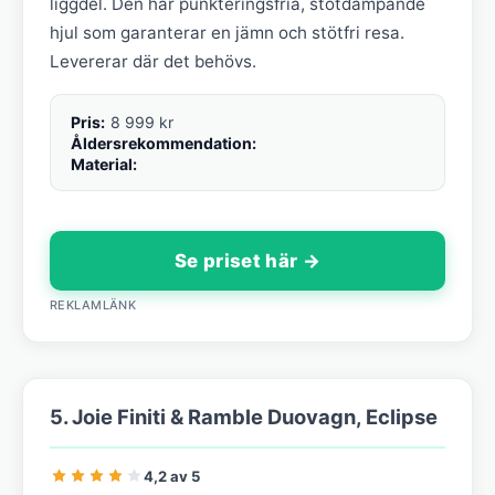
liggdel. Den har punkteringsfria, stötdämpande
hjul som garanterar en jämn och stötfri resa.
Levererar där det behövs.
Pris:
8 999 kr
Åldersrekommendation:
Material:
Se priset här →
REKLAMLÄNK
5. Joie Finiti & Ramble Duovagn, Eclipse
4,2 av 5