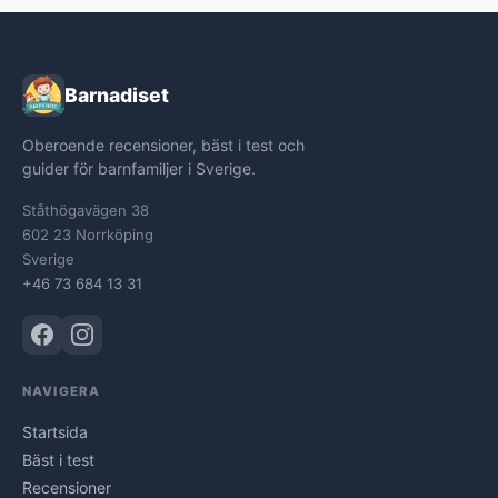
Barnadiset
Oberoende recensioner, bäst i test och
guider för barnfamiljer i Sverige.
Ståthögavägen 38
602 23 Norrköping
Sverige
+46 73 684 13 31
NAVIGERA
Startsida
Bäst i test
Recensioner