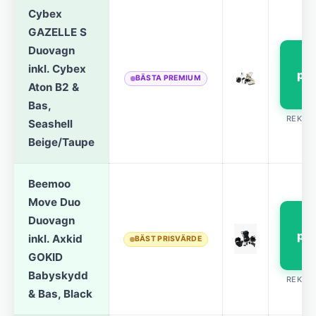
Cybex
GAZELLE S
Duovagn
S
inkl. Cybex
pri
BÄSTA PREMIUM
Aton B2 &
Bas,
REKLA
Seashell
Beige/Taupe
Beemoo
Move Duo
S
Duovagn
pri
inkl. Axkid
BÄST PRISVÄRDE
GOKID
Babyskydd
REKLA
& Bas, Black