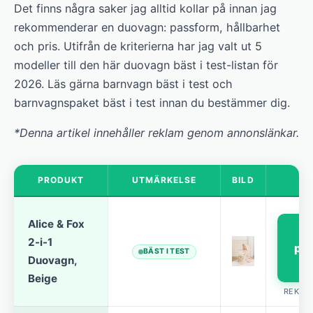
Det finns några saker jag alltid kollar på innan jag
rekommenderar en duovagn: passform, hållbarhet
och pris. Utifrån de kriterierna har jag valt ut 5
modeller till den här duovagn bäst i test-listan för
2026. Läs gärna barnvagn bäst i test och
barnvagnspaket bäst i test innan du bestämmer dig.
*Denna artikel innehåller reklam genom annonslänkar.
PRODUKT
UTMÄRKELSE
BILD
K
Alice & Fox
S
2-i-1
pri
BÄST I TEST
Duovagn,
Beige
REKLA