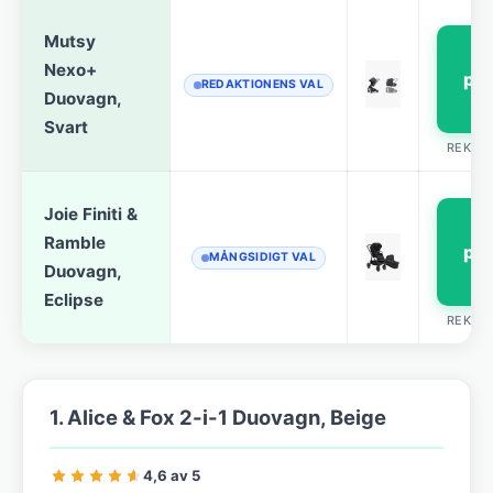
Mutsy
S
Nexo+
pri
REDAKTIONENS VAL
Duovagn,
Svart
REKLA
Joie Finiti &
S
Ramble
pri
MÅNGSIDIGT VAL
Duovagn,
Eclipse
REKLA
1. Alice & Fox 2-i-1 Duovagn, Beige
4,6 av 5