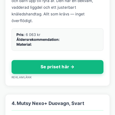
och barn upp till fyra år. Den har en bekväm,
vadderad liggdel och ett justerbart
knäledshandtag. Allt som krävs — inget
överflödigt.
Pris:
6 063 kr
Åldersrekommendation:
Material:
Se priset här →
REKLAMLÄNK
4. Mutsy Nexo+ Duovagn, Svart