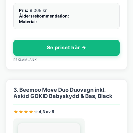
Pris:
9 068 kr
Åldersrekommendation:
Material:
Se priset här →
REKLAMLÄNK
3. Beemoo Move Duo Duovagn inkl.
Axkid GOKID Babyskydd & Bas, Black
4,3 av 5