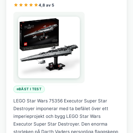
4,8 av 5
BÄST I TEST
LEGO Star Wars 75356 Executor Super Star
Destroyer imponerar med ta befälet över ett
imperieprojekt och bygg LEGO Star Wars
Executor Super Star Destroyer. Den enorma
storleken på Darth Vaders personliga flaggskepp