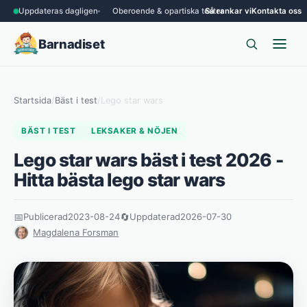
Uppdateras dagligen
Oberoende & opartiska tester
Så rankar vi
Kontakta oss
Barnadiset
Startsida
/
Bäst i test
/
Lego star wars
BÄST I TEST
LEKSAKER & NÖJEN
Lego star wars bäst i test 2026 -
Hitta bästa lego star wars
📅
Publicerad
2023-08-24
🔄
Uppdaterad
2026-07-30
Magdalena Forsman