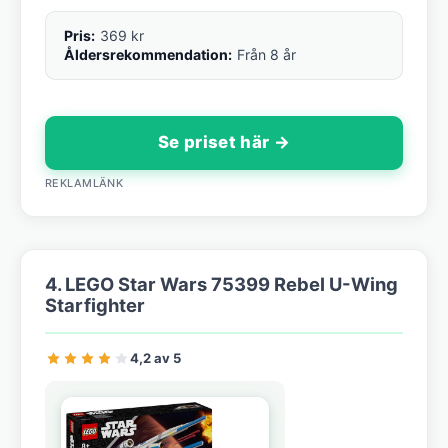
Pris:
369 kr
Åldersrekommendation:
Från 8 år
Se priset här →
REKLAMLÄNK
4. LEGO Star Wars 75399 Rebel U-Wing
Starfighter
4,2 av 5