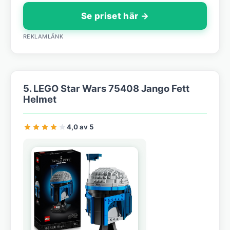
Se priset här →
REKLAMLÄNK
5. LEGO Star Wars 75408 Jango Fett
Helmet
4,0 av 5