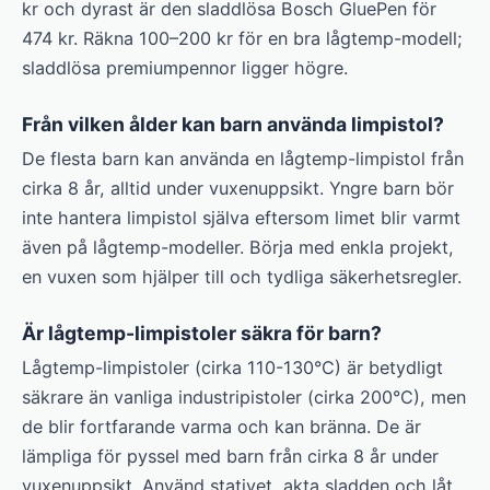
kr och dyrast är den sladdlösa Bosch GluePen för
474 kr. Räkna 100–200 kr för en bra lågtemp-modell;
sladdlösa premiumpennor ligger högre.
Från vilken ålder kan barn använda limpistol?
De flesta barn kan använda en lågtemp-limpistol från
cirka 8 år, alltid under vuxenuppsikt. Yngre barn bör
inte hantera limpistol själva eftersom limet blir varmt
även på lågtemp-modeller. Börja med enkla projekt,
en vuxen som hjälper till och tydliga säkerhetsregler.
Är lågtemp-limpistoler säkra för barn?
Lågtemp-limpistoler (cirka 110-130°C) är betydligt
säkrare än vanliga industripistoler (cirka 200°C), men
de blir fortfarande varma och kan bränna. De är
lämpliga för pyssel med barn från cirka 8 år under
vuxenuppsikt. Använd stativet, akta sladden och låt