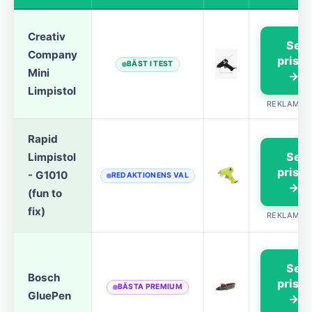
Creativ
Se
Company
priset
BÄST I TEST
Mini
→
Limpistol
REKLAMLÄ
Rapid
Se
Limpistol
priset
- G1010
REDAKTIONENS VAL
→
(fun to
fix)
REKLAMLÄ
Se
Bosch
priset
BÄSTA PREMIUM
GluePen
→