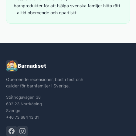
barnprodukter för att hjälpa svenska familjer hitta rätt
– alltid oberoende och opartiskt.
Barnadiset
Oberoende recensioner, bäst i test och
guider för barnfamiljer i Sverige.
Ståthögavägen 38
602 23 Norrköping
Sverige
+46 73 684 13 31