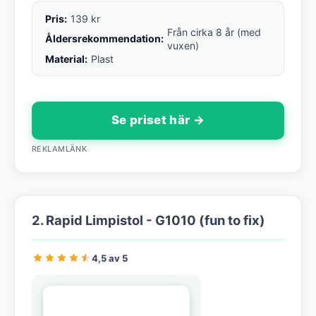
Pris:
139 kr
Från cirka 8 år (med
Åldersrekommendation:
vuxen)
Material:
Plast
Se priset här →
REKLAMLÄNK
2. Rapid Limpistol - G1010 (fun to fix)
4,5 av 5