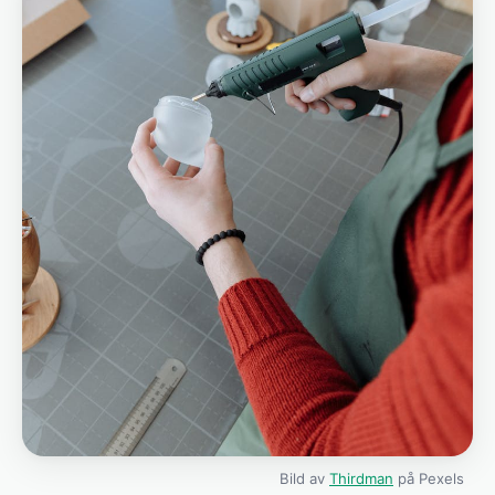
Bild av
Thirdman
på Pexels