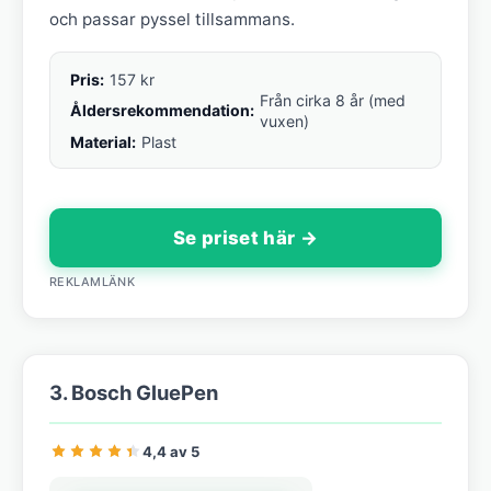
och passar pyssel tillsammans.
Pris:
157 kr
Från cirka 8 år (med
Åldersrekommendation:
vuxen)
Material:
Plast
Se priset här →
REKLAMLÄNK
3. Bosch GluePen
4,4 av 5