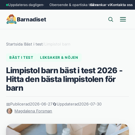
Uppdateras dagligen
Oberoende & opartiska tester
Så rankar vi
Kontakta oss
Barnadiset
Startsida
/
Bäst i test
/
Limpistol barn
BÄST I TEST
LEKSAKER & NÖJEN
Limpistol barn bäst i test 2026 -
Hitta den bästa limpistolen för
barn
📅
Publicerad
2026-06-27
🔄
Uppdaterad
2026-07-30
Magdalena Forsman