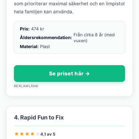
som prioriterar maximal säkerhet och en limpistol
hela familjen kan använda.
Pris:
474 kr
Från cirka 8 år (med
Åldersrekommendation:
vuxen)
Material:
Plast
Se priset här →
REKLAMLÄNK
4. Rapid Fun to Fix
4,1 av 5