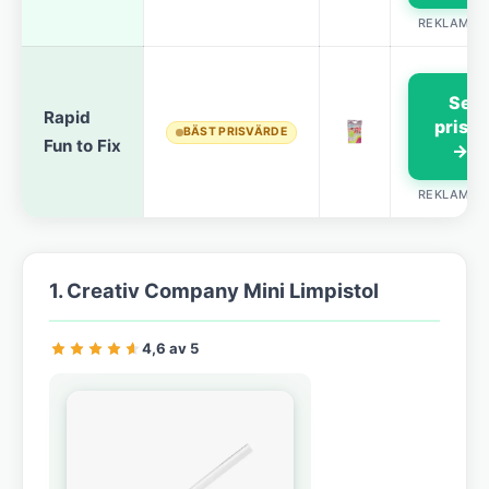
REKLAMLÄ
Se
Rapid
priset
BÄST PRISVÄRDE
Fun to Fix
→
REKLAMLÄ
1. Creativ Company Mini Limpistol
4,6 av 5