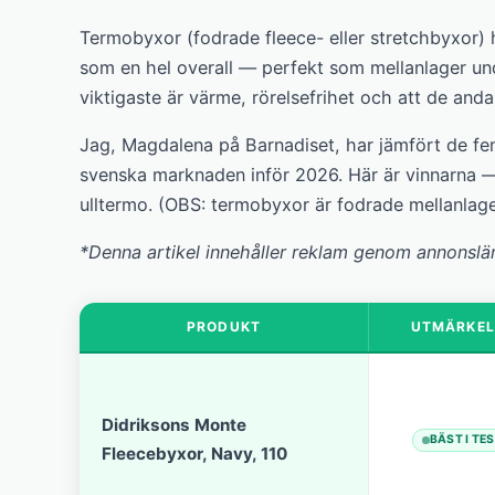
Termobyxor (fodrade fleece- eller stretchbyxor)
som en hel overall — perfekt som mellanlager un
viktigaste är värme, rörelsefrihet och att de andas
Jag, Magdalena på Barnadiset, har jämfört de f
svenska marknaden inför 2026. Här är vinnarna —
ulltermo. (OBS: termobyxor är fodrade mellanlage
*Denna artikel innehåller reklam genom annonslä
PRODUKT
UTMÄRKEL
Didriksons Monte
BÄST I TE
Fleecebyxor, Navy, 110