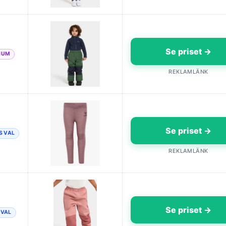
Se priset →
IUM
REKLAMLÄNK
Se priset →
S VAL
REKLAMLÄNK
Se priset →
 VAL