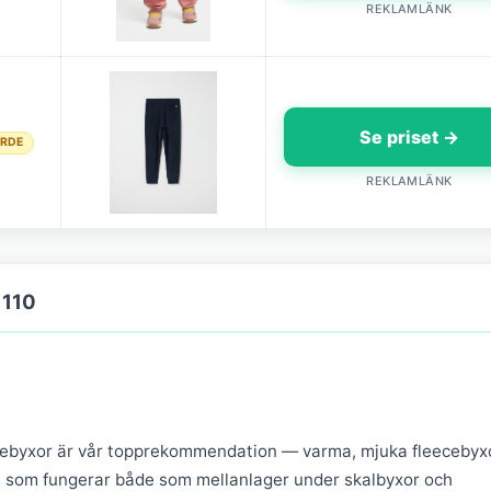
REKLAMLÄNK
Se priset →
ÄRDE
REKLAMLÄNK
 110
cebyxor är vår topprekommendation — varma, mjuka fleecebyx
s som fungerar både som mellanlager under skalbyxor och