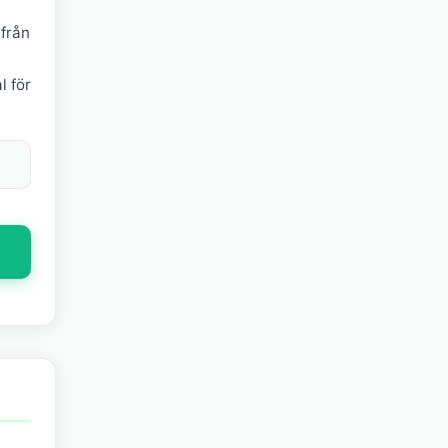
 från
l för