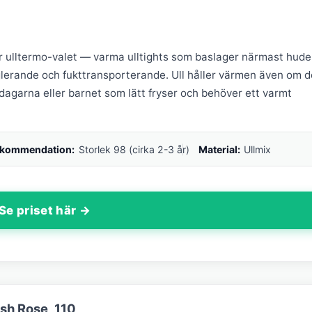
 ulltermo-valet — varma ulltights som baslager närmast hude
glerande och fukttransporterande. Ull håller värmen även om d
la dagarna eller barnet som lätt fryser och behöver ett varmt
ekommendation:
Storlek 98 (cirka 2-3 år)
Material:
Ullmix
Se priset här →
sh Rose, 110