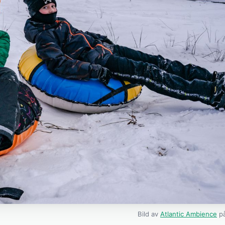
Bild av
Atlantic Ambience
på