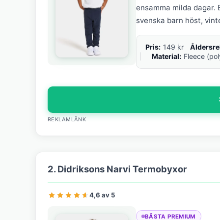
ensamma milda dagar. Br
svenska barn höst, vinte
Pris:
149 kr
Åldersr
Material:
Fleece (pol
REKLAMLÄNK
2. Didriksons Narvi Termobyxor
4,6 av 5
BÄSTA PREMIUM