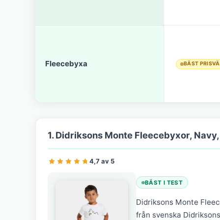
Fleecebyxa
BÄST PRISV
1. Didriksons Monte Fleecebyxor, Navy,
4,7 av 5
BÄST I TEST
Didriksons Monte Flee
från svenska Didrikson