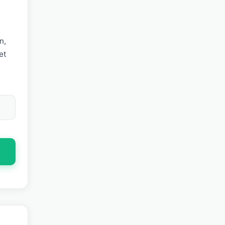
n,
et