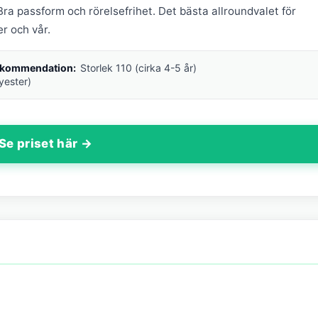
a passform och rörelsefrihet. Det bästa allroundvalet för
r och vår.
ekommendation:
Storlek 110 (cirka 4-5 år)
yester)
Se priset här →