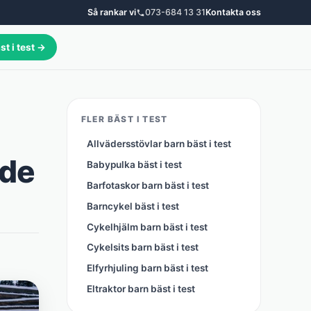
Så rankar vi
073-684 13 31
Kontakta oss
st i test →
FLER BÄST I TEST
Allvädersstövlar barn bäst i test
 de
Babypulka bäst i test
Barfotaskor barn bäst i test
Barncykel bäst i test
Cykelhjälm barn bäst i test
Cykelsits barn bäst i test
Elfyrhjuling barn bäst i test
Eltraktor barn bäst i test