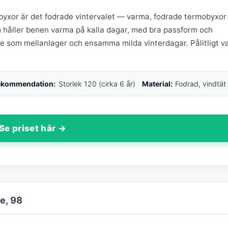
byxor är det fodrade vintervalet — varma, fodrade termobyxor
 håller benen varma på kalla dagar, med bra passform och
de som mellanlager och ensamma milda vinterdagar. Pålitligt va
ekommendation:
Storlek 120 (cirka 6 år)
Material:
Fodrad, vindtät
Se priset här →
e, 98