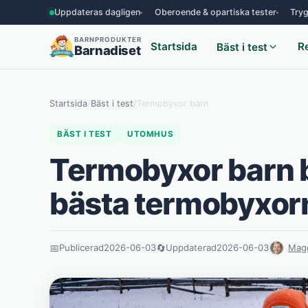
Uppdateras dagligen
Oberoende & opartiska tester
Tryg
BARNPRODUKTER
Startsida
R
Bäst i test
Barnadiset
Startsida
/
Bäst i test
/
Termobyxor barn
BÄST I TEST
UTOMHUS
Termobyxor barn bä
bästa termobyxor
📅
Publicerad
2026-06-03
🔄
Uppdaterad
2026-06-03
Mag