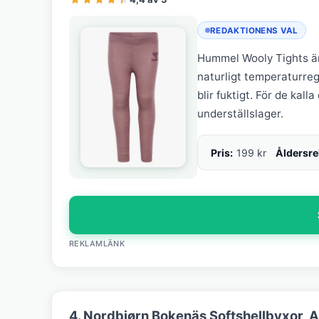
REDAKTIONENS VAL
Hummel Wooly Tights är
naturligt temperaturre
blir fuktigt. För de kal
underställslager.
Pris:
199 kr
Åldersr
REKLAMLÄNK
4. Nordbjørn Bokenäs Softshellbyxor, A