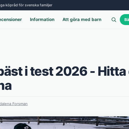
ga köpråd för svenska familjer
ecensioner
Information
Att göra med barn
Bä
st i test 2026 - Hitta
na
dalena Forsman