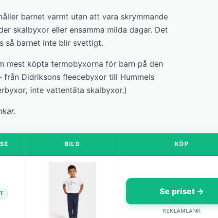
 håller barnet varmt utan att vara skrymmande
der skalbyxor eller ensamma milda dagar. Det
 så barnet inte blir svettigt.
em mest köpta termobyxorna för barn på den
 från Didriksons fleecebyxor till Hummels
rbyxor, inte vattentäta skalbyxor.)
nkar.
SE
BILD
KÖP
Se priset →
ST
REKLAMLÄNK