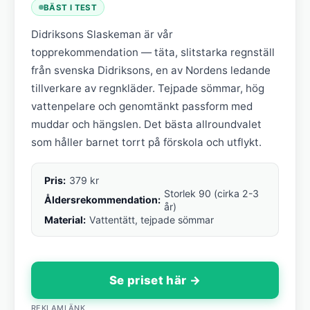
BÄST I TEST
Didriksons Slaskeman är vår
topprekommendation — täta, slitstarka regnställ
från svenska Didriksons, en av Nordens ledande
tillverkare av regnkläder. Tejpade sömmar, hög
vattenpelare och genomtänkt passform med
muddar och hängslen. Det bästa allroundvalet
som håller barnet torrt på förskola och utflykt.
Pris:
379 kr
Storlek 90 (cirka 2-3
Åldersrekommendation:
år)
Material:
Vattentätt, tejpade sömmar
Se priset här →
REKLAMLÄNK