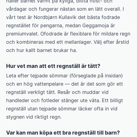
håller barnet varmt på kyliga, blöta höst- och
vårdagar och fungerar nästan som en lätt overall. I
vårt test är Nordbjørn Kullavik det bästa fodrade
regnstället för pengarna, medan Geggamoja är
premiumvalet. Ofodrade är flexiblare för mildare regn
och kombineras med ett mellanlager. Välj efter årstid
och hur kallt barnet brukar ha.
Hur vet man att ett regnställ är tätt?
Leta efter tejpade sömmar (förseglade på insidan)
och en hög vattenpelare — det är det som gör ett
regnställ verkligt tätt. Resår och muddar vid
handleder och fotleder stänger ute väta. Ett billigt
regnställ utan tejpade sömmar läcker ofta in vid
stygnen vid riktigt regn.
Var kan man köpa ett bra regnställ till barn?