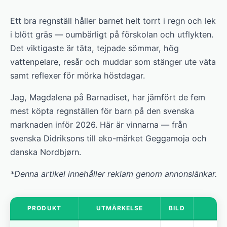
Ett bra regnställ håller barnet helt torrt i regn och lek
i blött gräs — oumbärligt på förskolan och utflykten.
Det viktigaste är täta, tejpade sömmar, hög
vattenpelare, resår och muddar som stänger ute väta
samt reflexer för mörka höstdagar.
Jag, Magdalena på Barnadiset, har jämfört de fem
mest köpta regnställen för barn på den svenska
marknaden inför 2026. Här är vinnarna — från
svenska Didriksons till eko-märket Geggamoja och
danska Nordbjørn.
*Denna artikel innehåller reklam genom annonslänkar.
PRODUKT
UTMÄRKELSE
BILD
K