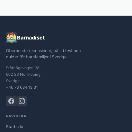
Barnadiset
Oberoende recensioner, bäst i test och
guider för barnfamiljer i Sverige.
Ståthögavägen 38
602 23 Norrköping
Sverige
+46 73 684 13 31
NAVIGERA
Startsida