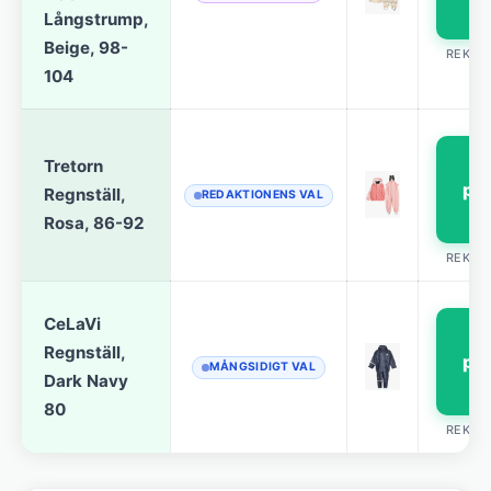
Långstrump,
Beige, 98-
REKLA
104
S
Tretorn
pri
Regnställ,
REDAKTIONENS VAL
Rosa, 86-92
REKLA
CeLaVi
S
Regnställ,
pri
MÅNGSIDIGT VAL
Dark Navy
80
REKLA