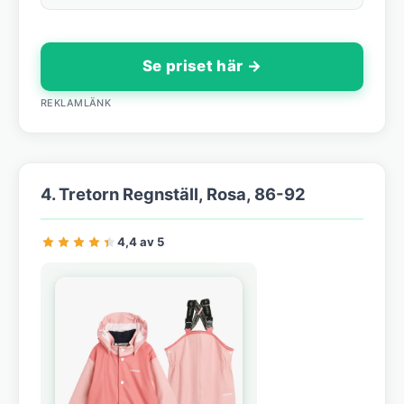
Se priset här →
REKLAMLÄNK
4. Tretorn Regnställ, Rosa, 86-92
4,4 av 5