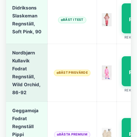
Didriksons
S
Slaskeman
pri
BÄST I TEST
Regnställ,
Soft Pink, 90
REKLA
Nordbjørn
Kullavik
S
Fodrat
pri
BÄST PRISVÄRDE
Regnställ,
Wild Orchid,
REKLA
86-92
Geggamoja
Fodrat
S
Regnställ
pri
Pippi
BÄSTA PREMIUM