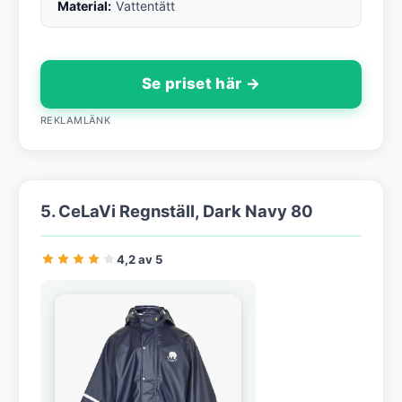
Material:
Vattentätt
Se priset här →
REKLAMLÄNK
5. CeLaVi Regnställ, Dark Navy 80
4,2 av 5