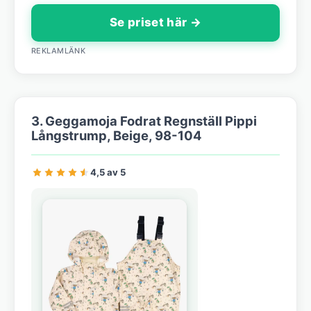
Se priset här →
REKLAMLÄNK
3. Geggamoja Fodrat Regnställ Pippi
Långstrump, Beige, 98-104
4,5 av 5