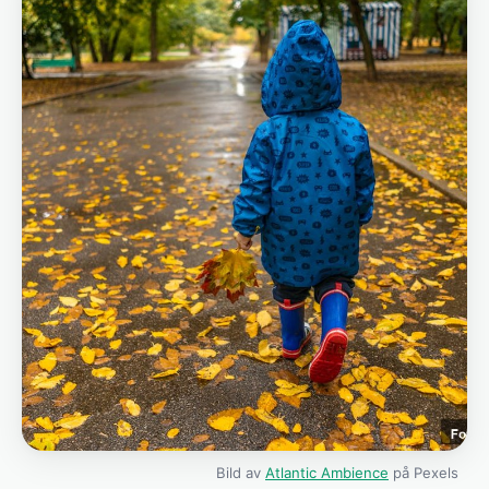
Bild av
Atlantic Ambience
på Pexels