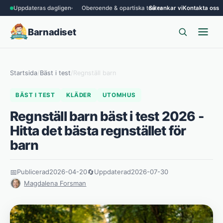
Uppdateras dagligen
Oberoende & opartiska tester
Så rankar vi
Kontakta oss
Barnadiset
Startsida
/
Bäst i test
/
Regnställ barn
BÄST I TEST
KLÄDER
UTOMHUS
Regnställ barn bäst i test 2026 -
Hitta det bästa regnstället för
barn
📅
Publicerad
2026-04-20
🔄
Uppdaterad
2026-07-30
Magdalena Forsman