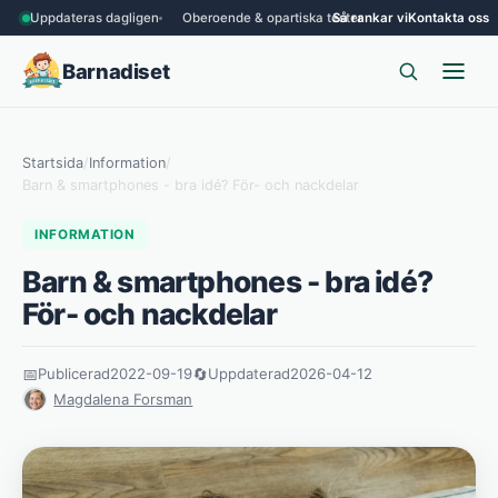
Uppdateras dagligen
Oberoende & opartiska tester
Så rankar vi
Kontakta oss
Barnadiset
Startsida
/
Information
/
Barn & smartphones - bra idé? För- och nackdelar
INFORMATION
Barn & smartphones - bra idé?
För- och nackdelar
📅
Publicerad
2022-09-19
🔄
Uppdaterad
2026-04-12
Magdalena Forsman