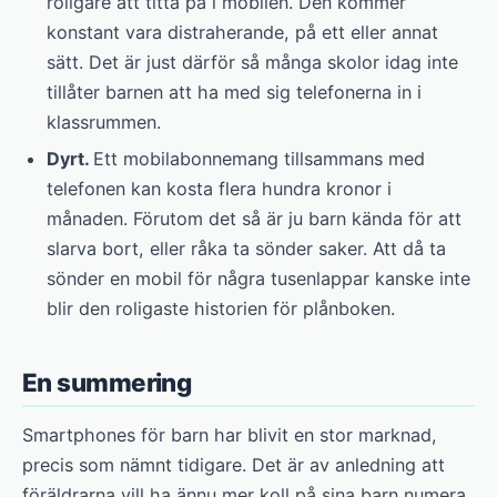
roligare att titta på i mobilen. Den kommer
konstant vara distraherande, på ett eller annat
sätt. Det är just därför så många skolor idag inte
tillåter barnen att ha med sig telefonerna in i
klassrummen.
Dyrt.
Ett mobilabonnemang tillsammans med
telefonen kan kosta flera hundra kronor i
månaden. Förutom det så är ju barn kända för att
slarva bort, eller råka ta sönder saker. Att då ta
sönder en mobil för några tusenlappar kanske inte
blir den roligaste historien för plånboken.
En summering
Smartphones för barn har blivit en stor marknad,
precis som nämnt tidigare. Det är av anledning att
föräldrarna vill ha ännu mer koll på sina barn numera.