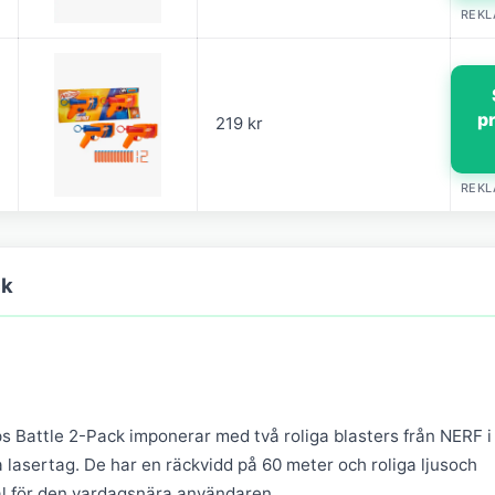
REK
p
219 kr
REK
ck
 Battle 2-Pack imponerar med två roliga blasters från NERF i
la lasertag. De har en räckvidd på 60 meter och roliga ljusoch
 val för den vardagsnära användaren.