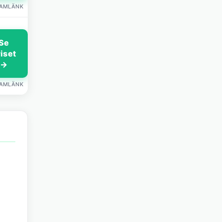
LAMLÄNK
Se
riset
→
LAMLÄNK