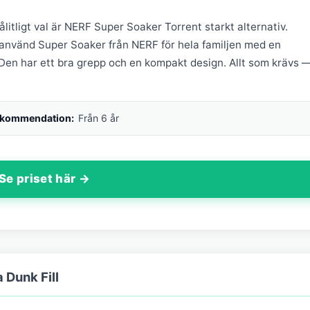
litligt val är NERF Super Soaker Torrent starkt alternativ.
tanvänd Super Soaker från NERF för hela familjen med en
Den har ett bra grepp och en kompakt design. Allt som krävs 
ekommendation:
Från 6 år
Se priset här →
 Dunk Fill