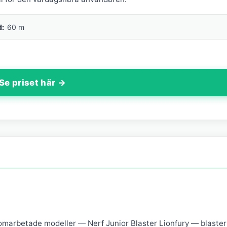
d:
60 m
Se priset här →
omarbetade modeller — Nerf Junior Blaster Lionfury — blaster