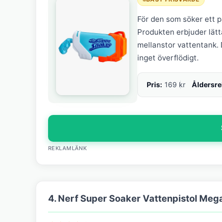
För den som söker ett på
Produkten erbjuder lät
mellanstor vattentank. 
inget överflödigt.
Pris:
169 kr
Åldersr
REKLAMLÄNK
4. Nerf Super Soaker Vattenpistol Mega