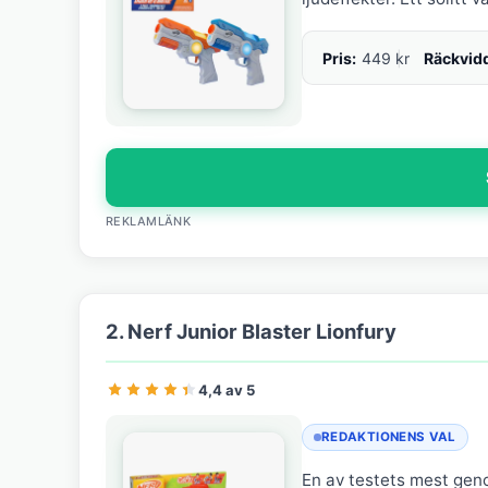
Pris:
449 kr
Räckvid
REKLAMLÄNK
2. Nerf Junior Blaster Lionfury
4,4 av 5
REDAKTIONENS VAL
En av testets mest gen