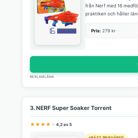
från Nerf med 16 medföl
praktiken och håller län
Pris:
279 kr
REKLAMLÄNK
3. NERF Super Soaker Torrent
4,2 av 5
BÄST PRISVÄRDE