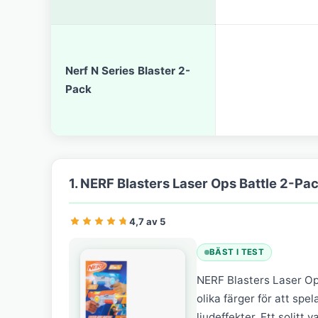
Nerf N Series Blaster 2-
Pack
1. NERF Blasters Laser Ops Battle 2-Pa
4,7 av 5
BÄST I TEST
NERF Blasters Laser Ops
olika färger för att spe
ljudeffekter. Ett solitt