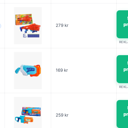
p
279 kr
REK
p
169 kr
REK
p
259 kr