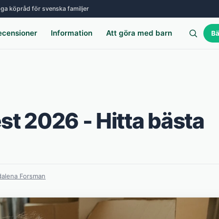
ga köpråd för svenska familjer
ecensioner
Information
Att göra med barn
Bä
test 2026 - Hitta bästa
alena Forsman