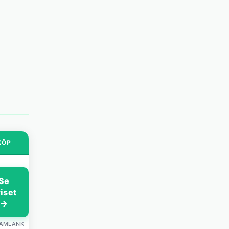
KÖP
Se
riset
→
LAMLÄNK