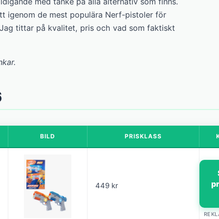
ldigande med tanke på alla alternativ som finns.
tt igenom de mest populära Nerf-pistoler för
Jag tittar på kvalitet, pris och vad som faktiskt
nkar.
6
BILD
PRISKLASS
p
449 kr
REK