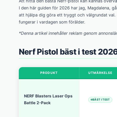
Att hitta den bästa Nerf-pistol kan kännas övervä
I den här guiden för 2026 har jag, Magdalena, gå
att hjälpa dig göra ett tryggt och välgrundat val. 
fungerar i vardagen som förälder.
*Denna artikel innehåller reklam genom annonslä
Nerf Pistol bäst i test 202
PRODUKT
UTMÄRKELSE
NERF Blasters Laser Ops
BÄST I TEST
Battle 2-Pack