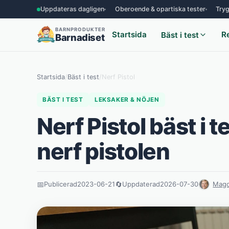
Uppdateras dagligen
Oberoende & opartiska tester
Tryg
BARNPRODUKTER
Startsida
R
Bäst i test
Barnadiset
Startsida
/
Bäst i test
/
Nerf Pistol
BÄST I TEST
LEKSAKER & NÖJEN
Nerf Pistol bäst i 
nerf pistolen
📅
Publicerad
2023-06-21
🔄
Uppdaterad
2026-07-30
Magd