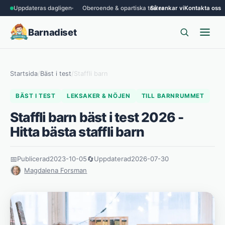
Uppdateras dagligen
Oberoende & opartiska tester
Så rankar vi
Kontakta oss
Barnadiset
Startsida
/
Bäst i test
/
Staffli barn
BÄST I TEST
LEKSAKER & NÖJEN
TILL BARNRUMMET
Staffli barn bäst i test 2026 -
Hitta bästa staffli barn
📅
Publicerad
2023-10-05
🔄
Uppdaterad
2026-07-30
Magdalena Forsman