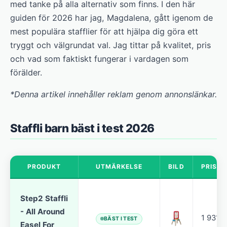
med tanke på alla alternativ som finns. I den här
guiden för 2026 har jag, Magdalena, gått igenom de
mest populära stafflier för att hjälpa dig göra ett
tryggt och välgrundat val. Jag tittar på kvalitet, pris
och vad som faktiskt fungerar i vardagen som
förälder.
*Denna artikel innehåller reklam genom annonslänkar.
Staffli barn bäst i test 2026
PRODUKT
UTMÄRKELSE
BILD
PRISK
Step2 Staffli
- All Around
1 931 k
BÄST I TEST
Easel For