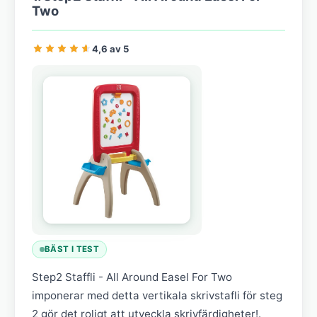
Two
4,6 av 5
BÄST I TEST
Step2 Staffli - All Around Easel For Two
imponerar med detta vertikala skrivstafli för steg
2 gör det roligt att utveckla skrivfärdigheter!.