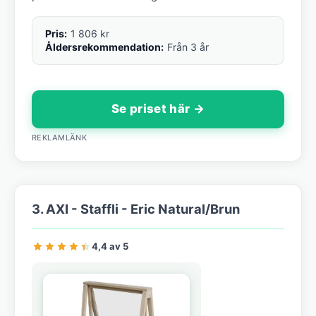
Pris:
1 806 kr
Åldersrekommendation:
Från 3 år
Se priset här →
REKLAMLÄNK
3. AXI - Staffli - Eric Natural/Brun
4,4 av 5