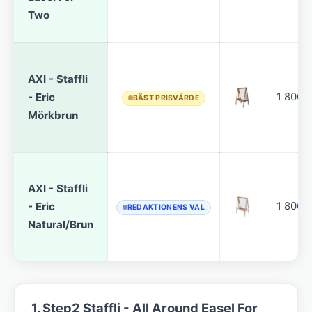
Two
AXI - Staffli
- Eric
1 806 k
BÄST PRISVÄRDE
Mörkbrun
AXI - Staffli
- Eric
1 806 k
REDAKTIONENS VAL
Natural/Brun
1. Step2 Staffli - All Around Easel For