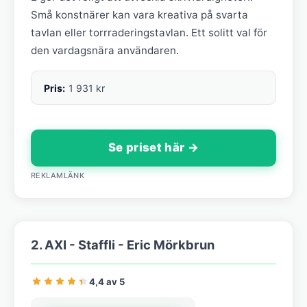
Små konstnärer kan vara kreativa på svarta
tavlan eller torrraderingstavlan. Ett solitt val för
den vardagsnära användaren.
Pris:
1 931 kr
Se priset här →
REKLAMLÄNK
2. AXI - Staffli - Eric Mörkbrun
4,4 av 5