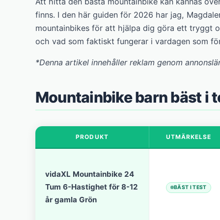
Att hitta den bästa mountainbike kan kännas öve
finns. I den här guiden för 2026 har jag, Magdal
mountainbikes för att hjälpa dig göra ett tryggt oc
och vad som faktiskt fungerar i vardagen som för
*Denna artikel innehåller reklam genom annonslä
Mountainbike barn bäst i 
PRODUKT
UTMÄRKELSE
vidaXL Mountainbike 24
Tum 6-Hastighet för 8-12
BÄST I TEST
år gamla Grön