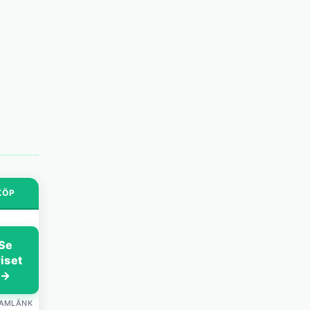
KÖP
Se
riset
→
LAMLÄNK