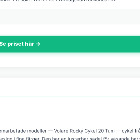
Se priset här →
omarbetade modeller — Volare Rocky Cykel 20 Tum — cykel fr
sign i fina färger. Den har en justerbar sadel för växande bar