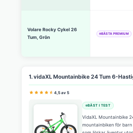
Volare Rocky Cykel 26
BÄSTA PREMIUM
Tum, Grön
1. vidaXL Mountainbike 24 Tum 6-Hasti
4,5 av 5
BÄST I TEST
VidaXL Mountainbike 24
mountainbiken för barn ä
som älskar äventyr utom