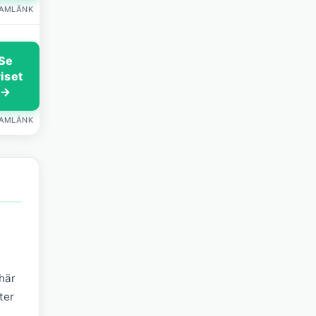
LAMLÄNK
Se
riset
→
LAMLÄNK
här
ter