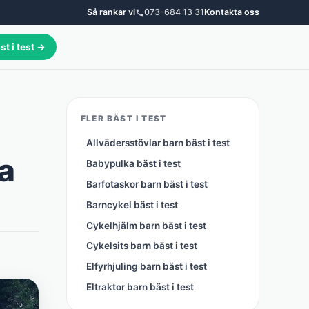
Så rankar vi
073-684 13 31
Kontakta oss
st i test →
FLER BÄST I TEST
Allvädersstövlar barn bäst i test
ta
Babypulka bäst i test
Barfotaskor barn bäst i test
Barncykel bäst i test
Cykelhjälm barn bäst i test
Cykelsits barn bäst i test
Elfyrhjuling barn bäst i test
Eltraktor barn bäst i test