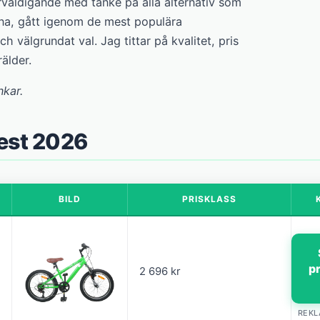
rväldigande med tanke på alla alternativ som
ena, gått igenom de mest populära
h välgrundat val. Jag tittar på kvalitet, pris
älder.
nkar.
test 2026
BILD
PRISKLASS
p
2 696 kr
REK