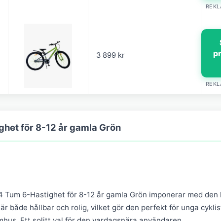
REK
p
3 899 kr
REK
ghet för 8-12 år gamla Grön
 Tum 6-Hastighet för 8-12 år gamla Grön imponerar med den 
r både hållbar och rolig, vilket gör den perfekt för unga cyklis
hus. Ett solitt val för den vardagsnära användaren.