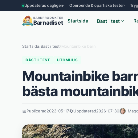
Uppdateras dagligen
Oberoende & opartiska tester
Tryg
BARNPRODUKTER
Startsida
R
Bäst i test
Barnadiset
Startsida
/
Bäst i test
/
Mountainbike barn
BÄST I TEST
UTOMHUS
Mountainbike barn 
bästa mountainbi
📅
Publicerad
2023-05-17
🔄
Uppdaterad
2026-07-30
Magd