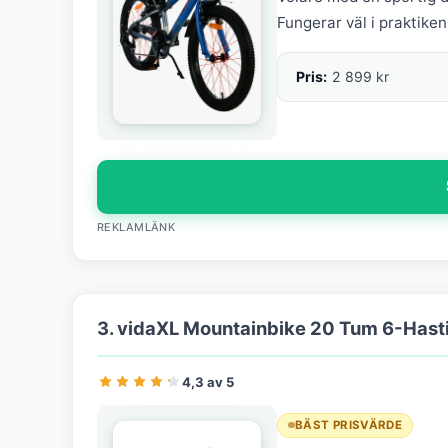
Fungerar väl i praktiken
Pris:
2 899 kr
REKLAMLÄNK
3. vidaXL Mountainbike 20 Tum 6-Hasti
4,3 av 5
BÄST PRISVÄRDE