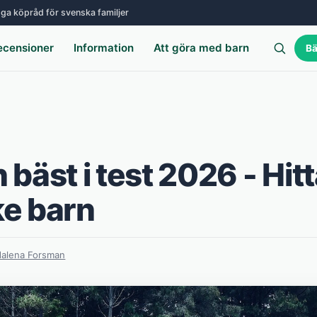
ga köpråd för svenska familjer
ecensioner
Information
Att göra med barn
Bä
bäst i test 2026 - Hit
ke barn
alena Forsman