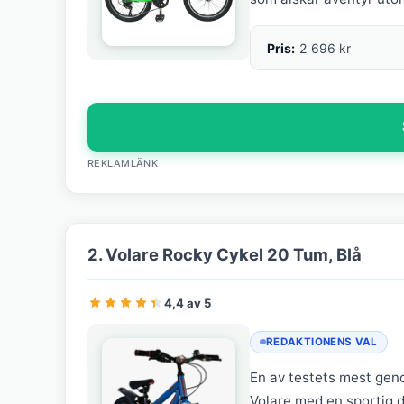
Pris:
2 696 kr
REKLAMLÄNK
2. Volare Rocky Cykel 20 Tum, Blå
4,4 av 5
REDAKTIONENS VAL
En av testets mest gen
Volare med en sportig de