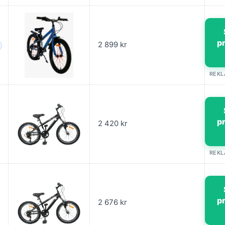
p
2 899 kr
REK
p
2 420 kr
REK
p
2 676 kr