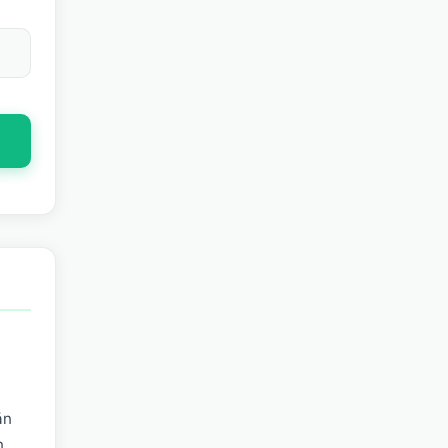
ån
n.