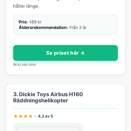
håller länge.
Pris:
189 kr
Åldersrekommendation:
Från 3 år
Se priset här →
REKLAMLÄNK
3. Dickie Toys Airbus H160
Räddningshelikopter
4,2 av 5