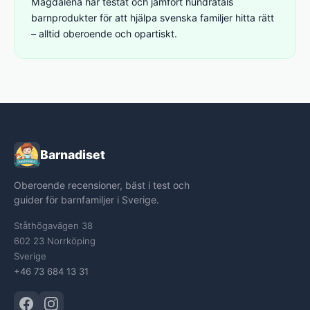
Magdalena har testat och jämfört hundratals
barnprodukter för att hjälpa svenska familjer hitta rätt
– alltid oberoende och opartiskt.
Barnadiset
Oberoende recensioner, bäst i test och
guider för barnfamiljer i Sverige.
Ståthögavägen 38
602 23 Norrköping
Sverige
+46 73 684 13 31