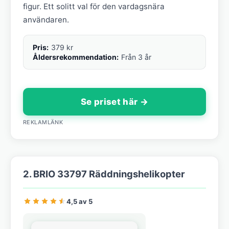
figur. Ett solitt val för den vardagsnära
användaren.
Pris:
379 kr
Åldersrekommendation:
Från 3 år
Se priset här →
REKLAMLÄNK
2. BRIO 33797 Räddningshelikopter
4,5 av 5