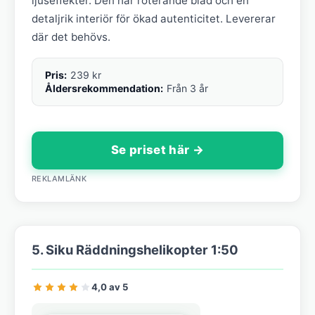
ljuseffekter. Den har roterande blad och en
detaljrik interiör för ökad autenticitet. Levererar
där det behövs.
Pris:
239 kr
Åldersrekommendation:
Från 3 år
Se priset här →
REKLAMLÄNK
5. Siku Räddningshelikopter 1:50
4,0 av 5