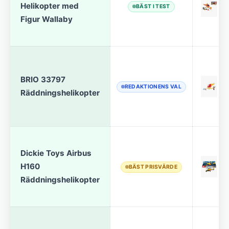
Helikopter med
BÄST I TEST
Figur Wallaby
BRIO 33797
REDAKTIONENS VAL
Räddningshelikopter
Dickie Toys Airbus
H160
BÄST PRISVÄRDE
Räddningshelikopter