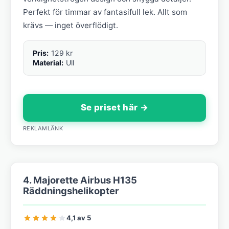
Perfekt för timmar av fantasifull lek. Allt som
krävs — inget överflödigt.
Pris:
129 kr
Material:
Ull
Se priset här →
REKLAMLÄNK
4. Majorette Airbus H135
Räddningshelikopter
4,1 av 5