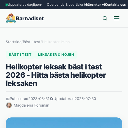
Uppdateras dagligen
Oberoende & opartiska tester
Så rankar vi
Kontakta oss
Barnadiset
Startsida
/
Bäst i test
/
Helikopter leksak
BÄST I TEST
LEKSAKER & NÖJEN
Helikopter leksak bäst i test
2026 - Hitta bästa helikopter
leksaken
📅
Publicerad
2023-08-31
🔄
Uppdaterad
2026-07-30
Magdalena Forsman