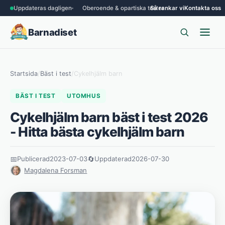
Uppdateras dagligen
Oberoende & opartiska tester
Så rankar vi
Kontakta oss
Barnadiset
Startsida
/
Bäst i test
/
Cykelhjälm barn
BÄST I TEST
UTOMHUS
Cykelhjälm barn bäst i test 2026
- Hitta bästa cykelhjälm barn
📅
Publicerad
2023-07-03
🔄
Uppdaterad
2026-07-30
Magdalena Forsman