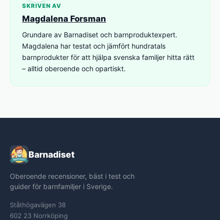
SKRIVEN AV
Magdalena Forsman
Grundare av Barnadiset och barnproduktexpert.
Magdalena har testat och jämfört hundratals
barnprodukter för att hjälpa svenska familjer hitta rätt
– alltid oberoende och opartiskt.
Barnadiset
Oberoende recensioner, bäst i test och
guider för barnfamiljer i Sverige.
Ståthögavägen 38
602 23 Norrköping