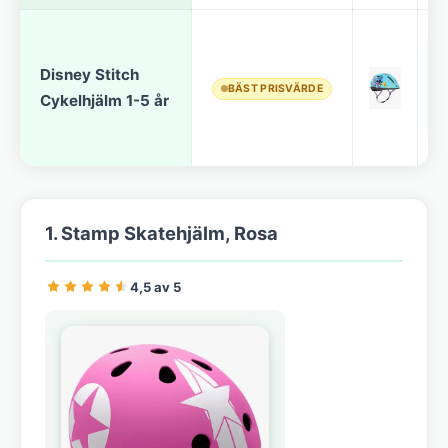
Disney Stitch
BÄST PRISVÄRDE
Cykelhjälm 1-5 år
1. Stamp Skatehjälm, Rosa
4,5 av 5