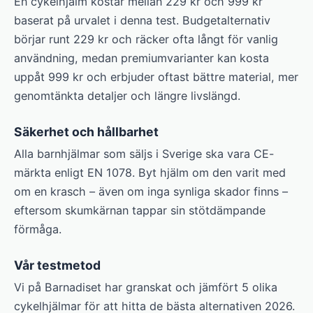
En cykelhjälm kostar mellan 229 kr och 999 kr
baserat på urvalet i denna test. Budgetalternativ
börjar runt 229 kr och räcker ofta långt för vanlig
användning, medan premiumvarianter kan kosta
uppåt 999 kr och erbjuder oftast bättre material, mer
genomtänkta detaljer och längre livslängd.
Säkerhet och hållbarhet
Alla barnhjälmar som säljs i Sverige ska vara CE-
märkta enligt EN 1078. Byt hjälm om den varit med
om en krasch – även om inga synliga skador finns –
eftersom skumkärnan tappar sin stötdämpande
förmåga.
Vår testmetod
Vi på Barnadiset har granskat och jämfört 5 olika
cykelhjälmar för att hitta de bästa alternativen 2026.