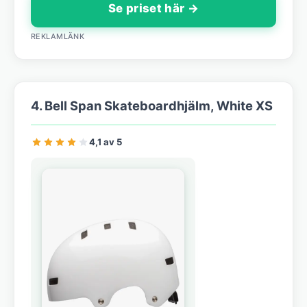
Se priset här →
REKLAMLÄNK
4. Bell Span Skateboardhjälm, White XS
4,1 av 5