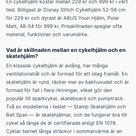
En cykelhjälm kostar mellan 229 kr och 999 kr i vårt
test. Billigast är Disney Stitch Cykelhjälm 52-56 cm
för 229 kr och dyrast är ABUS Youn Hjälm, Polar
Matt, 48-54 för 999 kr. Prisskillnaden speglar ofta
material, funktioner och varumärke.
Vad är skillnaden mellan en cykelhjälm och en
skatehjälm?
En klassisk cykelhjälm är avlång, har många
ventilationshål och är formad för ett islag framåt. En
skatehjälm är rund, täcker mer av bakhuvudet och är
formad för fall i flera riktningar, vilket gör den
populär till sparkcykel, skateboard och pumptrack.
Två av modellerna i testet — Stamp Skatehjälm och
Bell Span — är skatehjälmar, och de fungerar bra till
cykel så länge de är certifierade enligt EN 1078.
Cyklar barnet långa sträckor i sommarvärme är en