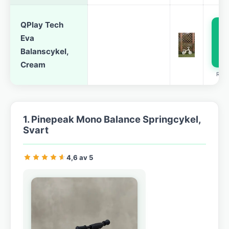
QPlay Tech
Eva
p
Balanscykel,
Cream
REK
1. Pinepeak Mono Balance Springcykel,
Svart
4,6 av 5