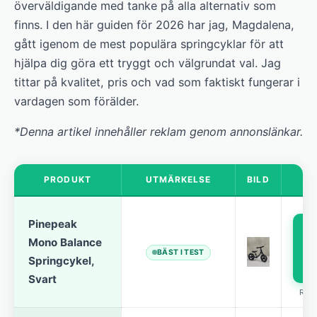
överväldigande med tanke på alla alternativ som
finns. I den här guiden för 2026 har jag, Magdalena,
gått igenom de mest populära springcyklar för att
hjälpa dig göra ett tryggt och välgrundat val. Jag
tittar på kvalitet, pris och vad som faktiskt fungerar i
vardagen som förälder.
*Denna artikel innehåller reklam genom annonslänkar.
PRODUKT
UTMÄRKELSE
BILD
Pinepeak
Mono Balance
p
BÄST I TEST
Springcykel,
Svart
REK