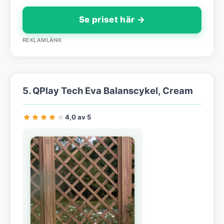
Se priset här →
REKLAMLÄNK
5. QPlay Tech Eva Balanscykel, Cream
4,0 av 5