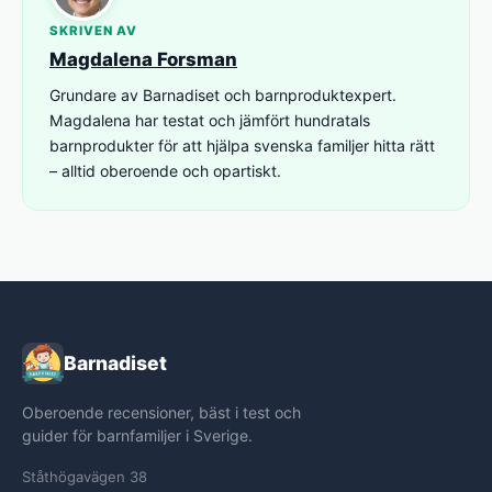
SKRIVEN AV
Magdalena Forsman
Grundare av Barnadiset och barnproduktexpert.
Magdalena har testat och jämfört hundratals
barnprodukter för att hjälpa svenska familjer hitta rätt
– alltid oberoende och opartiskt.
Barnadiset
Oberoende recensioner, bäst i test och
guider för barnfamiljer i Sverige.
Ståthögavägen 38