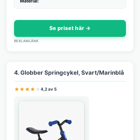
Material:
Se priset här →
REKLAMLÄNK
4. Globber Springcykel, Svart/Marinblå
4,2 av 5