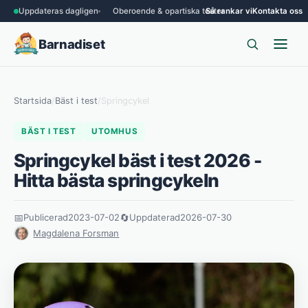
Uppdateras dagligen
Oberoende & opartiska tester
Så rankar vi
Kontakta oss
Barnadiset
Startsida
/
Bäst i test
/
Springcykel
BÄST I TEST
UTOMHUS
Springcykel bäst i test 2026 -
Hitta bästa springcykeln
📅
Publicerad
2023-07-02
🔄
Uppdaterad
2026-07-30
Magdalena Forsman