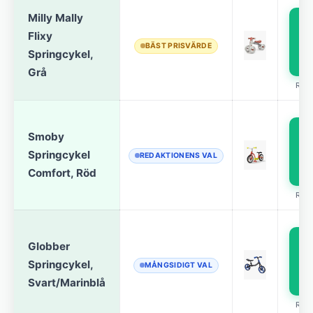
Milly Mally
Flixy
p
BÄST PRISVÄRDE
Springcykel,
Grå
REK
Smoby
p
Springcykel
REDAKTIONENS VAL
Comfort, Röd
REK
Globber
p
Springcykel,
MÅNGSIDIGT VAL
Svart/Marinblå
REK