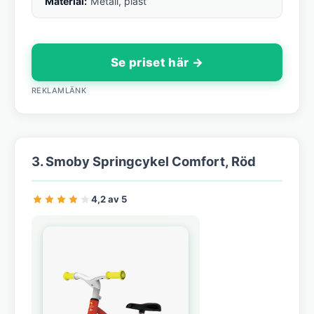
Material:
Metall, plast
Se priset här →
REKLAMLÄNK
3. Smoby Springcykel Comfort, Röd
4,2 av 5