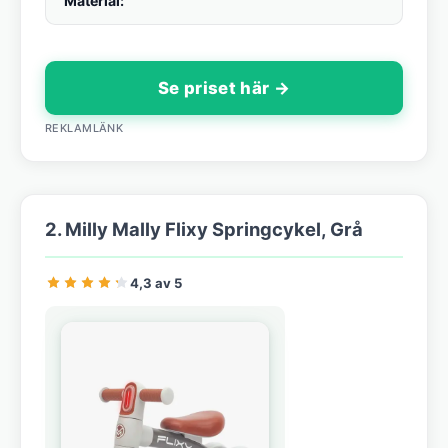
Material:
Se priset här →
REKLAMLÄNK
2. Milly Mally Flixy Springcykel, Grå
4,3 av 5