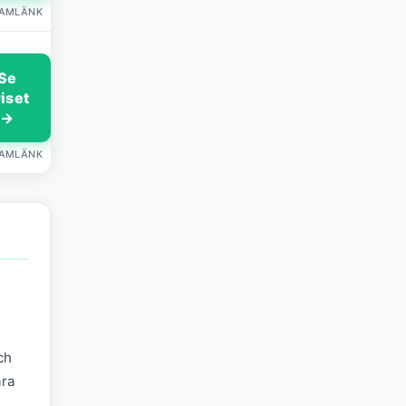
LAMLÄNK
Se
riset
→
LAMLÄNK
ch
ära