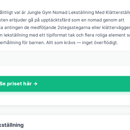
ålitligt val är Jungle Gym Nomad Lekställning Med Klätterställ
dukten erbjuder gå på upptäcktsfärd som en nomad genom att
 via antingen de medföljande 2stegsstegarna eller klättervägge
lekställning med ett tipiformat tak och flera roliga element 
hållning för barnen. Allt som krävs — inget överflödigt.
Se priset här →
kställning