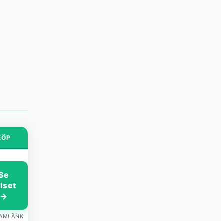
KÖP
Se
riset
→
LAMLÄNK