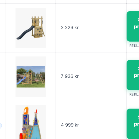
p
2 229 kr
REK
p
7 936 kr
REK
p
4 999 kr