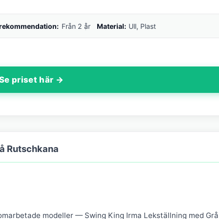
srekommendation:
Från 2 år
Material:
Ull, Plast
Se priset här →
rå Rutschkana
omarbetade modeller — Swing King Irma Lekställning med Grå