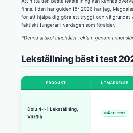
Att hitta den bästa lekställning kan kännas överv
finns. I den här guiden för 2026 har jag, Magdale
för att hjälpa dig göra ett tryggt och välgrundat v
faktiskt fungerar i vardagen som förälder.
*Denna artikel innehåller reklam genom annonslä
Lekställning bäst i test 2
PRODUKT
UTMÄRKELSE
Dolu 4-i-1 Lekställning,
BÄST I TEST
Vit/Blå