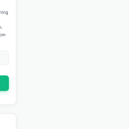
ning
n.
som