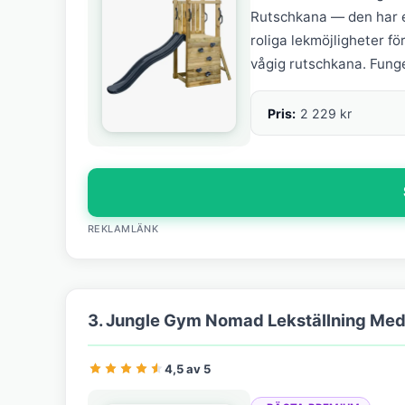
Rutschkana — den har e
roliga lekmöjligheter fö
vågig rutschkana. Funger
Pris:
2 229 kr
REKLAMLÄNK
3. Jungle Gym Nomad Lekställning Med 
4,5 av 5