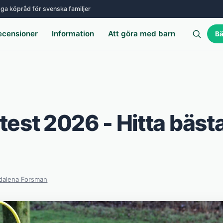
ga köpråd för svenska familjer
ecensioner
Information
Att göra med barn
Bä
 test 2026 - Hitta bäst
alena Forsman