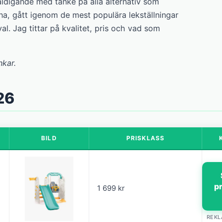
äldigande med tanke på alla alternativ som
na, gått igenom de mest populära lekställningar
al. Jag tittar på kvalitet, pris och vad som
nkar.
026
BILD
PRISKLASS
p
1 699 kr
REK