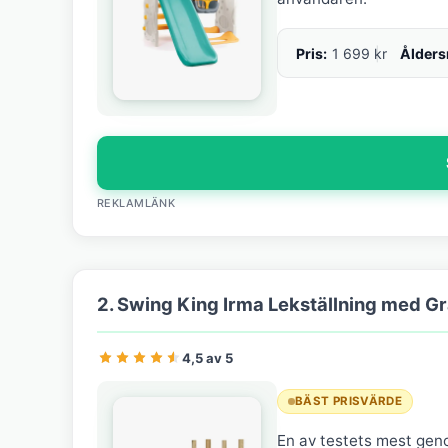
Pris:
1 699 kr
Ålder
REKLAMLÄNK
2. Swing King Irma Lekställning med G
4,5 av 5
BÄST PRISVÄRDE
En av testets mest gen