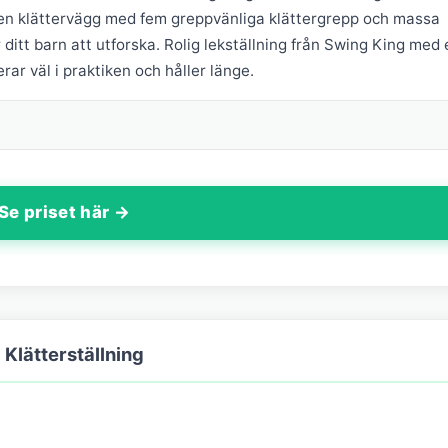
n klättervägg med fem greppvänliga klättergrepp och massa
r ditt barn att utforska. Rolig lekställning från Swing King med
ar väl i praktiken och håller länge.
Se priset här →
Klätterställning