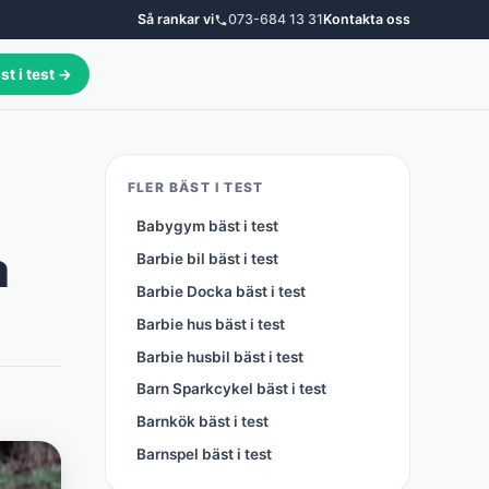
Så rankar vi
073-684 13 31
Kontakta oss
st i test →
FLER BÄST I TEST
Babygym bäst i test
a
Barbie bil bäst i test
Barbie Docka bäst i test
Barbie hus bäst i test
Barbie husbil bäst i test
Barn Sparkcykel bäst i test
Barnkök bäst i test
Barnspel bäst i test