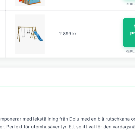
REK
p
2 899 kr
REK
 imponerar med lekställning från Dolu med en blå rutschkana o
ter. Perfekt för utomhusäventyr. Ett solitt val för den vardagsn