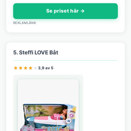
Se priset här →
REKLAMLÄNK
5. Steffi LOVE Båt
3,9 av 5