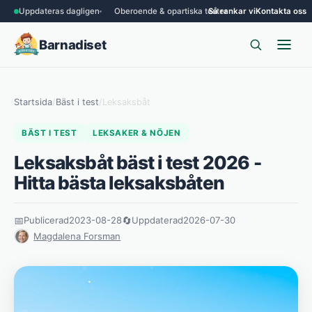
Uppdateras dagligen
Oberoende & opartiska tester
Så rankar vi
Kontakta oss
Barnadiset
Startsida
/
Bäst i test
/
Leksaksbåt
BÄST I TEST
LEKSAKER & NÖJEN
Leksaksbåt bäst i test 2026 -
Hitta bästa leksaksbåten
📅
Publicerad
2023-08-28
🔄
Uppdaterad
2026-07-30
Magdalena Forsman