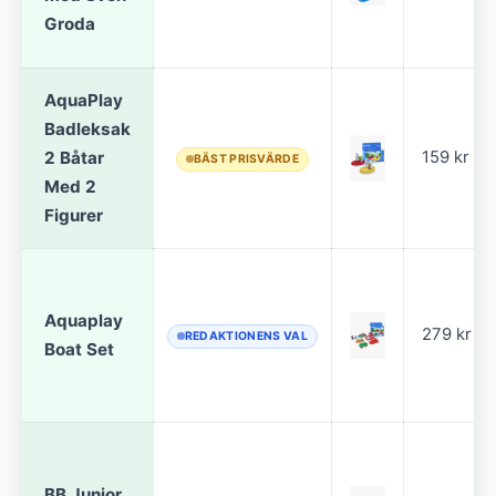
Groda
AquaPlay
Badleksak
2 Båtar
159 kr
BÄST PRISVÄRDE
Med 2
Figurer
Aquaplay
279 kr
REDAKTIONENS VAL
Boat Set
BB Junior