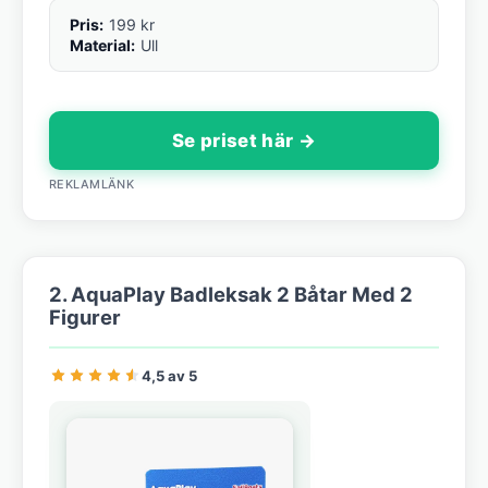
Pris:
199 kr
Material:
Ull
Se priset här →
REKLAMLÄNK
2. AquaPlay Badleksak 2 Båtar Med 2
Figurer
4,5 av 5