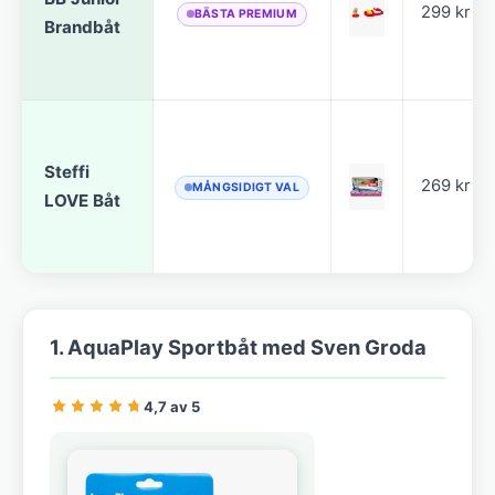
299 kr
BÄSTA PREMIUM
Brandbåt
Steffi
269 kr
MÅNGSIDIGT VAL
LOVE Båt
1. AquaPlay Sportbåt med Sven Groda
4,7 av 5