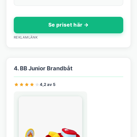
Se priset här →
REKLAMLÄNK
4. BB Junior Brandbåt
4,2 av 5