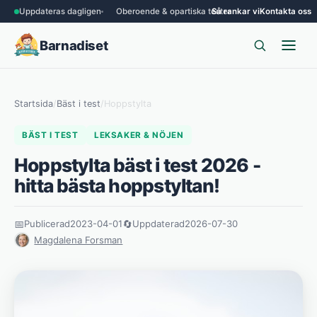
Uppdateras dagligen
Oberoende & opartiska tester
Så rankar vi
Kontakta oss
Barnadiset
Startsida
/
Bäst i test
/
Hoppstylta
BÄST I TEST
LEKSAKER & NÖJEN
Hoppstylta bäst i test 2026 -
hitta bästa hoppstyltan!
📅
Publicerad
2023-04-01
🔄
Uppdaterad
2026-07-30
Magdalena Forsman