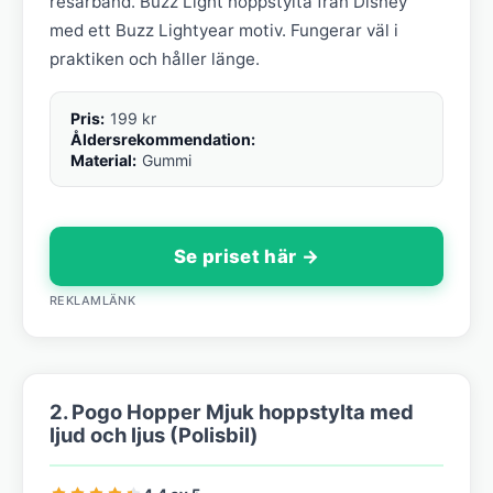
resårband. Buzz Light hoppstylta från Disney
med ett Buzz Lightyear motiv. Fungerar väl i
praktiken och håller länge.
Pris:
199 kr
Åldersrekommendation:
Material:
Gummi
Se priset här →
REKLAMLÄNK
2. Pogo Hopper Mjuk hoppstylta med
ljud och ljus (Polisbil)