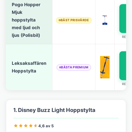
Pogo Hopper
Mjuk
pr
hoppstylta
BÄST PRISVÄRDE
med ljud och
ljus (Polisbil)
REKL
Leksaksaffären
pr
BÄSTA PREMIUM
Hoppstylta
REKL
1. Disney Buzz Light Hoppstylta
4,6 av 5