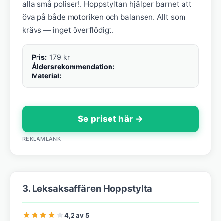
alla små poliser!. Hoppstyltan hjälper barnet att
öva på både motoriken och balansen. Allt som
krävs — inget överflödigt.
Pris:
179 kr
Åldersrekommendation:
Material:
Se priset här →
REKLAMLÄNK
3. Leksaksaffären Hoppstylta
4,2 av 5