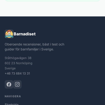
Barnadiset
Oberoende recensioner, bäst i test och
guider för barnfamiljer i Sverige.
Ståthögavägen 38
602 23 Norrköping
Sverige
+46 73 684 13 31
NAVIGERA
Startsida