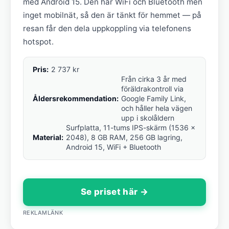
med Android 15. Den har WiFi och Bluetooth men
inget mobilnät, så den är tänkt för hemmet — på
resan får den dela uppkoppling via telefonens
hotspot.
Pris:
2 737 kr
Från cirka 3 år med
föräldrakontroll via
Åldersrekommendation:
Google Family Link,
och håller hela vägen
upp i skolåldern
Surfplatta, 11-tums IPS-skärm (1536 x
Material:
2048), 8 GB RAM, 256 GB lagring,
Android 15, WiFi + Bluetooth
Se priset här →
REKLAMLÄNK