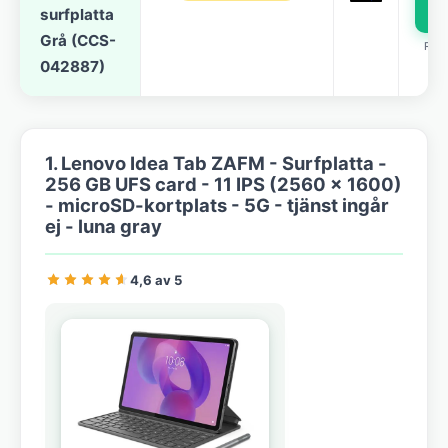
surfplatta
Grå (CCS-
REK
042887)
1. Lenovo Idea Tab ZAFM - Surfplatta -
256 GB UFS card - 11 IPS (2560 x 1600)
- microSD-kortplats - 5G - tjänst ingår
ej - luna gray
4,6 av 5