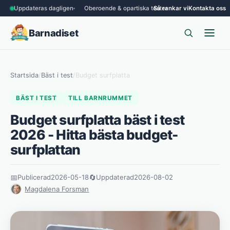
Uppdateras dagligen
Oberoende & opartiska tester
Så rankar vi
Kontakta oss
Barnadiset
Startsida
/
Bäst i test
/
Budget surfplatta
BÄST I TEST
TILL BARNRUMMET
Budget surfplatta bäst i test
2026 - Hitta bästa budget-
surfplattan
📅
Publicerad
2026-05-18
🔄
Uppdaterad
2026-08-02
Magdalena Forsman