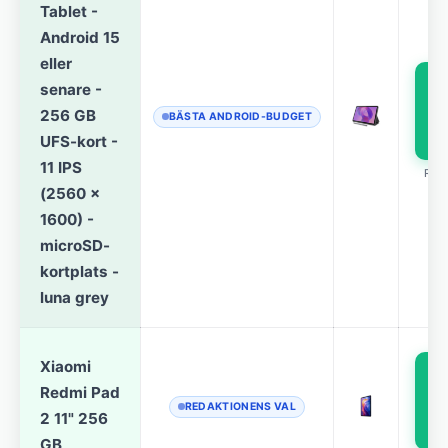
Tablet -
Android 15
eller
senare -
p
256 GB
BÄSTA ANDROID-BUDGET
UFS-kort -
11 IPS
REK
(2560 x
1600) -
microSD-
kortplats -
luna grey
Xiaomi
Redmi Pad
p
REDAKTIONENS VAL
2 11" 256
GB