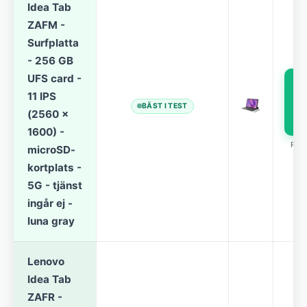
Idea Tab
ZAFM -
Surfplatta
- 256 GB
UFS card -
11 IPS
p
BÄST I TEST
(2560 x
1600) -
REK
microSD-
kortplats -
5G - tjänst
ingår ej -
luna gray
Lenovo
Idea Tab
ZAFR -