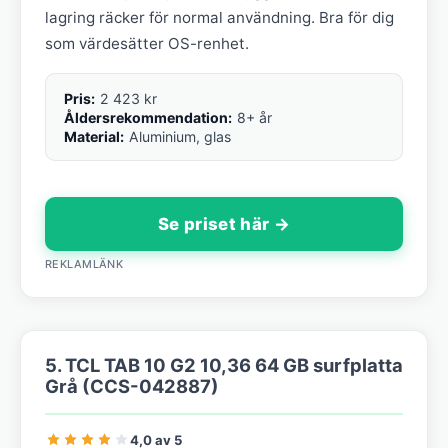
lagring räcker för normal användning. Bra för dig
som värdesätter OS-renhet.
Pris:
2 423 kr
Åldersrekommendation:
8+ år
Material:
Aluminium, glas
Se priset här →
REKLAMLÄNK
5. TCL TAB 10 G2 10,36 64 GB surfplatta
Grå (CCS-042887)
4,0 av 5