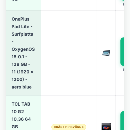
REK
OnePlus
Pad Lite -
Surfplatta
-
OxygenOS
p
15.0.1 -
128 GB -
REK
11 (1920 x
1200) -
aero blue
TCL TAB
10 G2
10,36 64
p
GB
BÄST PRISVÄRDE