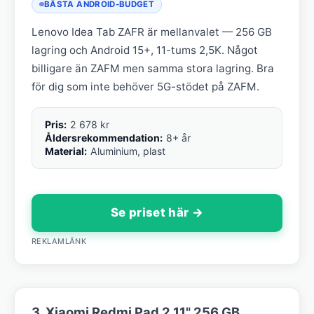
BÄSTA ANDROID-BUDGET
Lenovo Idea Tab ZAFR är mellanvalet — 256 GB
lagring och Android 15+, 11-tums 2,5K. Något
billigare än ZAFM men samma stora lagring. Bra
för dig som inte behöver 5G-stödet på ZAFM.
Pris:
2 678 kr
Åldersrekommendation:
8+ år
Material:
Aluminium, plast
Se priset här →
REKLAMLÄNK
3. Xiaomi Redmi Pad 2 11" 256 GB