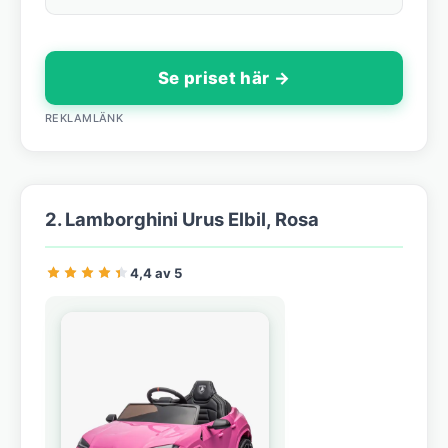
Se priset här →
REKLAMLÄNK
2. Lamborghini Urus Elbil, Rosa
4,4 av 5