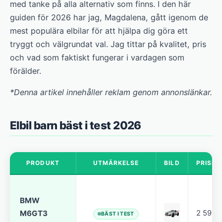
med tanke på alla alternativ som finns. I den här
guiden för 2026 har jag, Magdalena, gått igenom de
mest populära elbilar för att hjälpa dig göra ett
tryggt och välgrundat val. Jag tittar på kvalitet, pris
och vad som faktiskt fungerar i vardagen som
förälder.
*Denna artikel innehåller reklam genom annonslänkar.
Elbil barn bäst i test 2026
PRODUKT
UTMÄRKELSE
BILD
PRISKL
BMW
M6GT3
2 599 k
BÄST I TEST