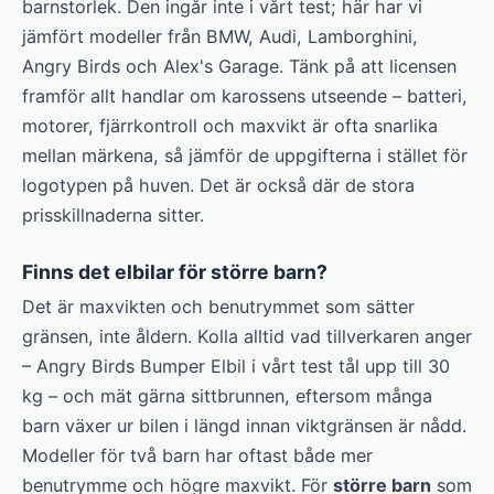
barnstorlek. Den ingår inte i vårt test; här har vi
jämfört modeller från BMW, Audi, Lamborghini,
Angry Birds och Alex's Garage. Tänk på att licensen
framför allt handlar om karossens utseende – batteri,
motorer, fjärrkontroll och maxvikt är ofta snarlika
mellan märkena, så jämför de uppgifterna i stället för
logotypen på huven. Det är också där de stora
prisskillnaderna sitter.
Finns det elbilar för större barn?
Det är maxvikten och benutrymmet som sätter
gränsen, inte åldern. Kolla alltid vad tillverkaren anger
– Angry Birds Bumper Elbil i vårt test tål upp till 30
kg – och mät gärna sittbrunnen, eftersom många
barn växer ur bilen i längd innan viktgränsen är nådd.
Modeller för två barn har oftast både mer
benutrymme och högre maxvikt. För
större barn
som