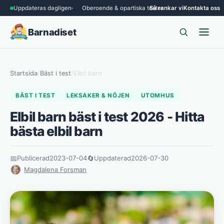
Uppdateras dagligen
Oberoende & opartiska tester
Så rankar vi
Kontakta oss
Barnadiset
Startsida
/
Bäst i test
/
Elbil barn
BÄST I TEST
LEKSAKER & NÖJEN
UTOMHUS
Elbil barn bäst i test 2026 - Hitta
bästa elbil barn
📅
Publicerad
2023-07-04
🔄
Uppdaterad
2026-07-30
Magdalena Forsman