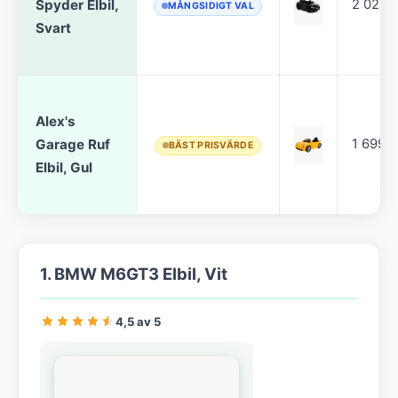
Spyder Elbil,
2 029 k
MÅNGSIDIGT VAL
Svart
Alex's
Garage Ruf
1 699 k
BÄST PRISVÄRDE
Elbil, Gul
1. BMW M6GT3 Elbil, Vit
4,5 av 5