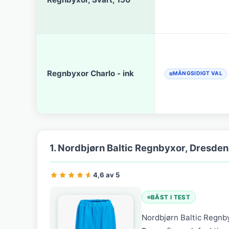
Regnbyxor Charlo - ink
MÅNGSIDIGT VAL
1. Nordbjørn Baltic Regnbyxor, Dresde
4,6 av 5
BÄST I TEST
Nordbjørn Baltic Regnby