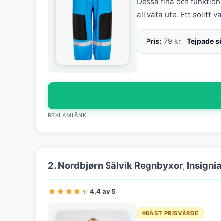
Dessa fina och funktion
all väta ute. Ett solitt
Pris:
79 kr
Tejpade 
REKLAMLÄNK
2. Nordbjørn Sälvik Regnbyxor, Insignia
4,4 av 5
BÄST PRISVÄRDE