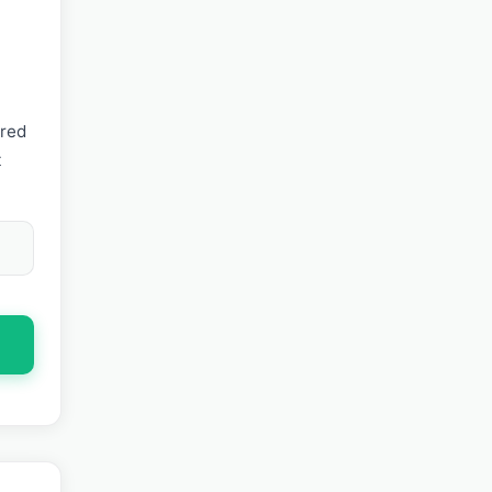
bred
t