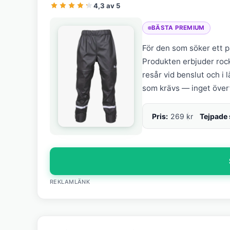
4,3 av 5
BÄSTA PREMIUM
För den som söker ett på
Produkten erbjuder rock
resår vid benslut och i 
som krävs — inget överf
Pris:
269 kr
Tejpade
REKLAMLÄNK