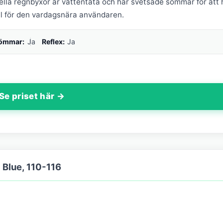
ella regnbyxor är vattentäta och har svetsade sömmar för att 
 val för den vardagsnära användaren.
sömmar:
Ja
Reflex:
Ja
Se priset här →
 Blue, 110-116