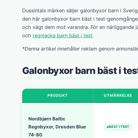
Dussintals märken säljer galonbyxor barn i Sverige
den här galonbyxor barn bäst i test-genomgången
och vägt dem mot varandra. För en närliggande 
och
regnjacka barn bäst i test
.
*Denna artikel innehåller reklam genom annonslä
Galonbyxor barn bäst i te
PRODUKT
UTMÄRKELSE
Nordbjørn Baltic
Regnbyxor, Dresden Blue
BÄST I TEST
74-80