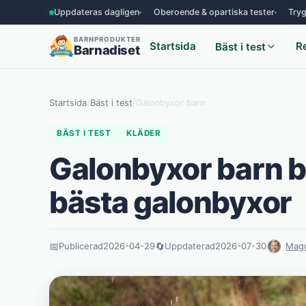
Uppdateras dagligen
Oberoende & opartiska tester
Tryg
BARNPRODUKTER
Startsida
R
Bäst i test
Barnadiset
Startsida
/
Bäst i test
/
Galonbyxor barn
BÄST I TEST
KLÄDER
Galonbyxor barn bä
bästa galonbyxor
📅
Publicerad
2026-04-29
🔄
Uppdaterad
2026-07-30
Magd