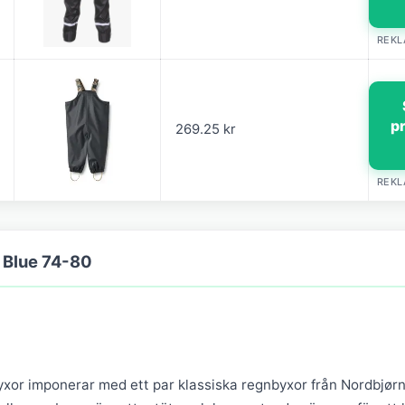
REK
p
269.25 kr
REK
n Blue 74-80
xor imponerar med ett par klassiska regnbyxor från Nordbjørn