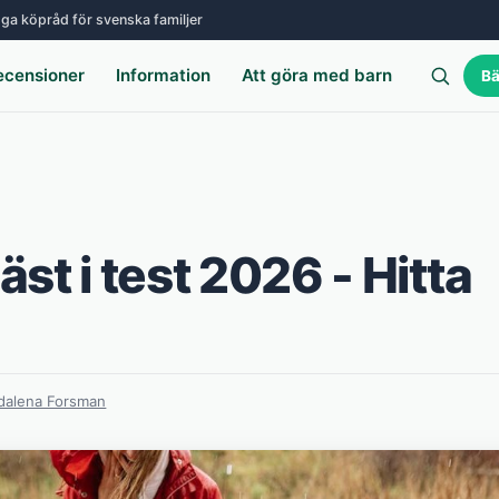
ga köpråd för svenska familjer
ecensioner
Information
Att göra med barn
Bä
st i test 2026 - Hitta
alena Forsman