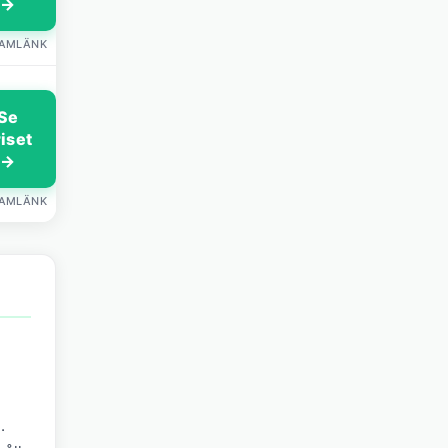
→
LAMLÄNK
Se
riset
→
LAMLÄNK
.