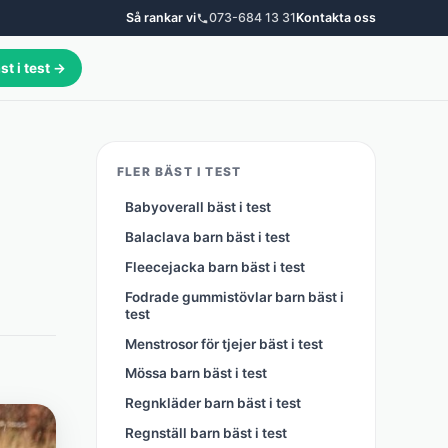
Så rankar vi
073-684 13 31
Kontakta oss
st i test →
FLER BÄST I TEST
Babyoverall bäst i test
Balaclava barn bäst i test
Fleecejacka barn bäst i test
Fodrade gummistövlar barn bäst i
test
Menstrosor för tjejer bäst i test
Mössa barn bäst i test
Regnkläder barn bäst i test
Regnställ barn bäst i test