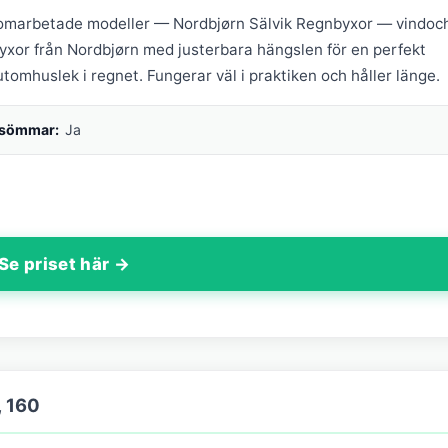
nomarbetade modeller — Nordbjørn Sälvik Regnbyxor — vindoc
yxor från Nordbjørn med justerbara hängslen för en perfekt
tomhuslek i regnet. Fungerar väl i praktiken och håller länge.
 sömmar:
Ja
Se priset här →
, 160