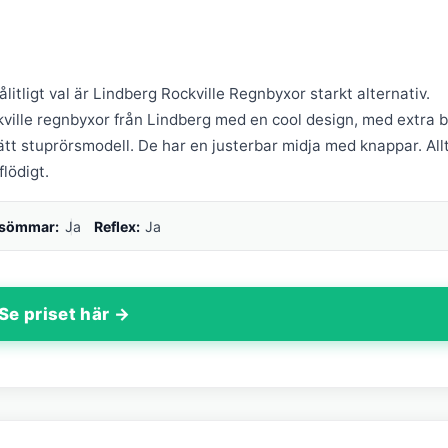
litligt val är Lindberg Rockville Regnbyxor starkt alternativ.
ville regnbyxor från Lindberg med en cool design, med extra 
lätt stuprörsmodell. De har en justerbar midja med knappar. All
lödigt.
 sömmar:
Ja
Reflex:
Ja
Se priset här →