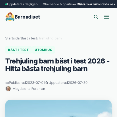
Uppdateras dagligen
Oberoende & opartiska tester
Så rankar vi
Kontakta oss
Barnadiset
Startsida
/
Bäst i test
/
Trehjuling barn
BÄST I TEST
UTOMHUS
Trehjuling barn bäst i test 2026 -
Hitta bästa trehjuling barn
📅
Publicerad
2023-07-01
🔄
Uppdaterad
2026-07-30
Magdalena Forsman