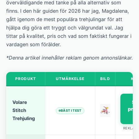
överväldigande med tanke på alla alternativ som
finns. I den här guiden för 2026 har jag, Magdalena,
gått igenom de mest populära trehjulingar för att
hjälpa dig göra ett tryggt och välgrundat val. Jag
tittar på kvalitet, pris och vad som faktiskt fungerar i
vardagen som förälder.
*Denna artikel innehåller reklam genom annonslänkar.
PRODUKT
UTMÄRKELSE
BILD
KÖ
Se
Volare
pris
Stitch
BÄST I TEST
→
Trehjuling
REKLAM