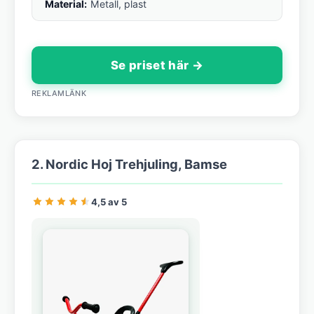
Material:
Metall, plast
Se priset här →
REKLAMLÄNK
2. Nordic Hoj Trehjuling, Bamse
4,5 av 5