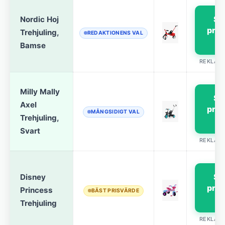
Se
Nordic Hoj
pris
Trehjuling,
REDAKTIONENS VAL
→
Bamse
REKLAM
Milly Mally
Se
Axel
pris
MÅNGSIDIGT VAL
Trehjuling,
→
Svart
REKLAM
Se
Disney
pris
Princess
BÄST PRISVÄRDE
→
Trehjuling
REKLAM