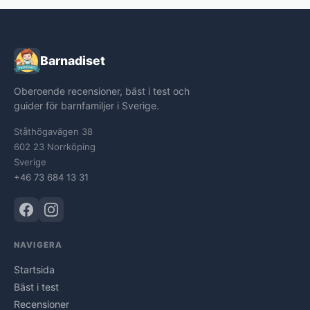
Barnadiset
Oberoende recensioner, bäst i test och
guider för barnfamiljer i Sverige.
Ståthögavägen 38
602 23 Norrköping
Sverige
+46 73 684 13 31
NAVIGERA
Startsida
Bäst i test
Recensioner