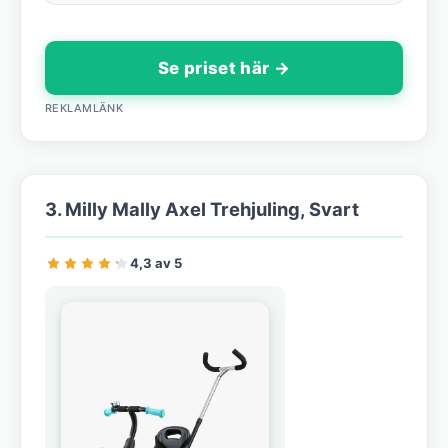
Se priset här →
REKLAMLÄNK
3. Milly Mally Axel Trehjuling, Svart
4,3 av 5