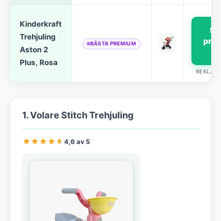
Kinderkraft
Se
Trehjuling
pris
BÄSTA PREMIUM
Aston 2
→
Plus, Rosa
REKLAM
1. Volare Stitch Trehjuling
4,6 av 5