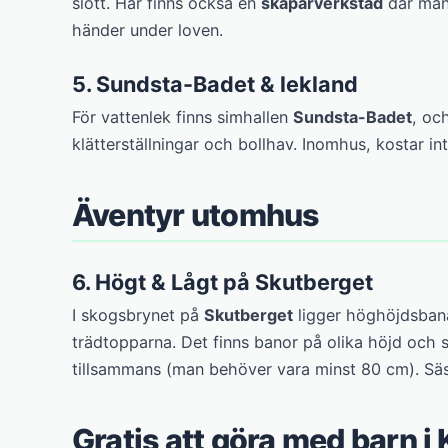
slott. Här finns också en
skaparverkstad
där man
händer under loven.
5. Sundsta-Badet & lekland
För vattenlek finns simhallen
Sundsta-Badet
, oc
klätterställningar och bollhav. Inomhus, kostar i
Äventyr utomhus
6. Högt & Lågt på Skutberget
I skogsbrynet på
Skutberget
ligger höghöjdsba
trädtopparna. Det finns banor på olika höjd och s
tillsammans (man behöver vara minst 80 cm). Säs
Gratis att göra med barn i 