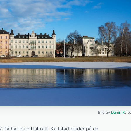
Bild av
Damir K.
på
? Då har du hittat rätt. Karlstad bjuder på en