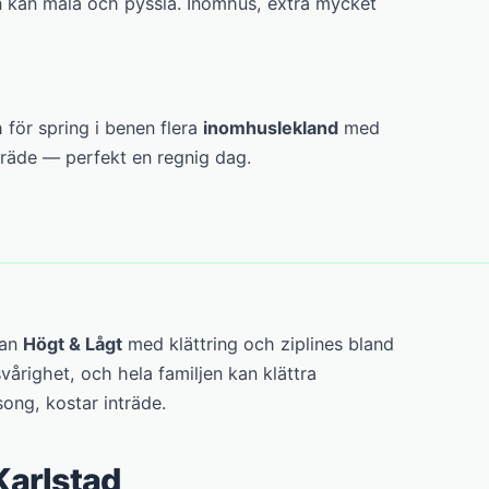
 kan måla och pyssla. Inomhus, extra mycket
h för spring i benen flera
inomhuslekland
med
nträde — perfekt en regnig dag.
nan
Högt & Lågt
med klättring och ziplines bland
vårighet, och hela familjen kan klättra
ong, kostar inträde.
Karlstad