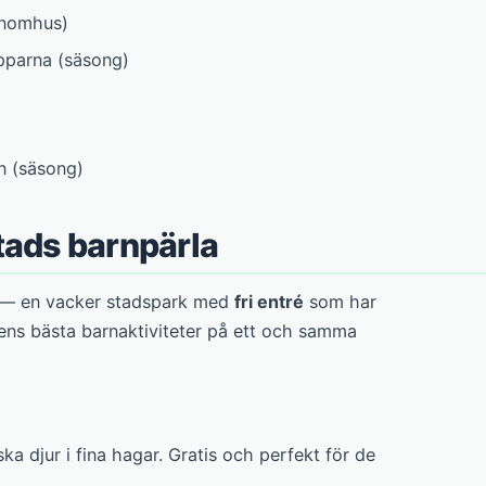
inomhus)
opparna (säsong)
n (säsong)
tads barnpärla
— en vacker stadspark med
fri entré
som har
dens bästa barnaktiviteter på ett och samma
a djur i fina hagar. Gratis och perfekt för de