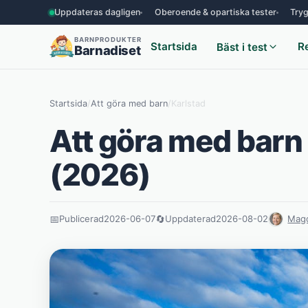
Uppdateras dagligen
Oberoende & opartiska tester
Tryg
BARNPRODUKTER
Startsida
R
Bäst i test
Barnadiset
Startsida
/
Att göra med barn
/
Karlstad
Att göra med barn 
(2026)
📅
Publicerad
2026-06-07
🔄
Uppdaterad
2026-08-02
Magd