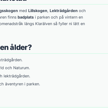
gsskogen
med
Lillskogen
,
Lekträdgården
och
ren finns
badplats
i parken och på vintern en
romenadstråk längs Klarälven så fyller ni lätt en
ken ålder?
ekträdgården.
ld och Naturum.
 lekträdgården.
h äventyren i parken.