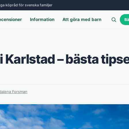
ga köpråd för svenska familjer
ecensioner
Information
Att göra med barn
Bä
i Karlstad – bästa tips
alena Forsman