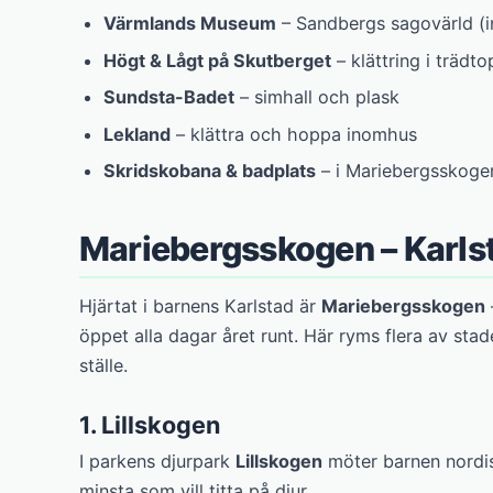
Värmlands Museum
– Sandbergs sagovärld (
Högt & Lågt på Skutberget
– klättring i trädt
Sundsta-Badet
– simhall och plask
Lekland
– klättra och hoppa inomhus
Skridskobana & badplats
– i Mariebergsskoge
Mariebergsskogen – Karls
Hjärtat i barnens Karlstad är
Mariebergsskogen
öppet alla dagar året runt. Här ryms flera av sta
ställe.
1. Lillskogen
I parkens djurpark
Lillskogen
möter barnen nordisk
minsta som vill titta på djur.