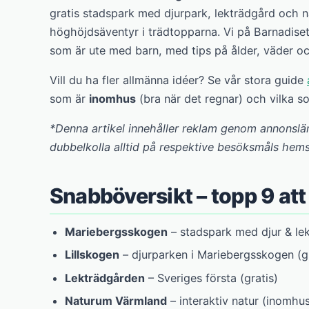
gratis stadspark med djurpark, lekträdgård och 
höghöjdsäventyr i trädtopparna. Vi på Barnadise
som är ute med barn, med tips på ålder, väder oc
Vill du ha fler allmänna idéer? Se vår stora guide
som är
inomhus
(bra när det regnar) och vilka 
*Denna artikel innehåller reklam genom annonslä
dubbelkolla alltid på respektive besöksmåls hemsi
Snabböversikt – topp 9 att
Mariebergsskogen
– stadspark med djur & lek 
Lillskogen
– djurparken i Mariebergsskogen (gr
Lekträdgården
– Sveriges första (gratis)
Naturum Värmland
– interaktiv natur (inomhus