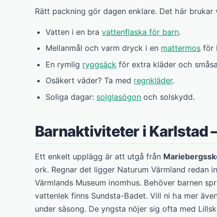
Rätt packning gör dagen enklare. Det här brukar v
Vatten i en bra
vattenflaska för barn
.
Mellanmål och varm dryck i en
mattermos
för 
En rymlig
ryggsäck
för extra kläder och småsa
Osäkert väder? Ta med
regnkläder
.
Soliga dagar:
solglasögon
och solskydd.
Barnaktiviteter i Karlstad 
Ett enkelt upplägg är att utgå från
Mariebergss
ork. Regnar det ligger Naturum Värmland redan inne
Värmlands Museum inomhus. Behöver barnen sprin
vattenlek finns Sundsta-Badet. Vill ni ha mer äve
under säsong. De yngsta nöjer sig ofta med Lills