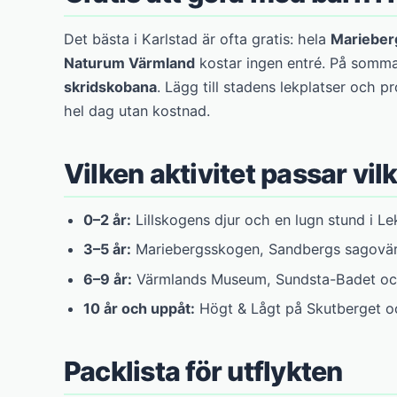
Det bästa i Karlstad är ofta gratis: hela
Marieber
Naturum Värmland
kostar ingen entré. På somma
skridskobana
. Lägg till stadens lekplatser och p
hel dag utan kostnad.
Vilken aktivitet passar vil
0–2 år:
Lillskogens djur och en lugn stund i L
3–5 år:
Mariebergsskogen, Sandbergs sagovär
6–9 år:
Värmlands Museum, Sundsta-Badet och
10 år och uppåt:
Högt & Lågt på Skutberget oc
Packlista för utflykten